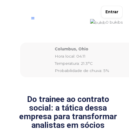
Ir
para
Entrar
o
0
bukibs
conteúdo
Columbus, Ohio
Hora local: 04:11
Temperatura: 21.3°C
Probabilidade de chuva: 5%
Do trainee ao contrato
social: a tática dessa
empresa para transformar
analistas em sócios