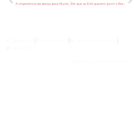
Anterior
P
A importância da dança para Murilo Lazzari, diretor da Bvlgari no Brasil
Por que os EUA querem punir o Brasil por falhas no combate ao trabalho forçado
@bukib_br
@bukib.2025
contato@bukib.com
bukib-0924
Copyright (C) 2025 bukib.com