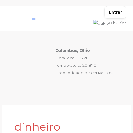
Ir
para
Entrar
o
0
bukibs
conteúdo
Columbus, Ohio
Hora local: 05:28
Temperatura: 20.8°C
Probabilidade de chuva: 10%
dinheiro