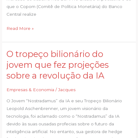
que o Copom (Comitê de Política Monetária) do Banco
Central realize
Read More »
O tropeço bilionário do
O
tropeço
jovem que fez projeções
bilionário
sobre a revolução da IA
do
jovem
Empresas & Economia
/
Jacques
que
fez
O Jovem “Nostradamus” da IA e seu Tropeço Bilionário
projeções
Leopold Aschenbrenner, um jovem visionário da
sobre
tecnologia, foi aclamado como o “Nostradamus” da IA
a
devido às suas ousadas profecias sobre o futuro da
revolução
inteligência artificial. No entanto, sua gestora de hedge
da