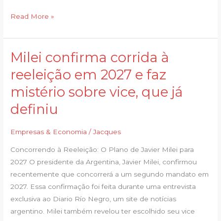
Read More »
Milei confirma corrida à
Milei
confirma
reeleição em 2027 e faz
corrida
mistério sobre vice, que já
à
reeleição
definiu
em
2027
Empresas & Economia
/
Jacques
e
Concorrendo à Reeleição: O Plano de Javier Milei para
faz
2027 O presidente da Argentina, Javier Milei, confirmou
mistério
recentemente que concorrerá a um segundo mandato em
sobre
2027. Essa confirmação foi feita durante uma entrevista
vice,
exclusiva ao Diario Río Negro, um site de notícias
que
argentino. Milei também revelou ter escolhido seu vice
já