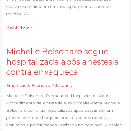
à
estava escondido em um lava-rápido, confessou que
Europa
recebia R$
Read More »
Michelle Bolsonaro segue
Michelle
Bolsonaro
hospitalizada após anestesia
segue
contra enxaqueca
hospitalizada
após
Empresas & Economia
/
Jacques
anestesia
contra
Michelle Bolsonaro Permanece Hospitalizada Após
enxaqueca
Procedimento de Anestesia A ex-primeira-dama Michelle
Bolsonaro continua hospitalizada após passar por um
procedimento de bloqueio anestésico dos nervos
cranianos e pericranianos, realizado no domingo, 2, devido