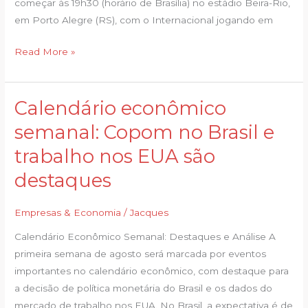
começar às 19h30 (horário de Brasília) no estádio Beira-Rio,
em Porto Alegre (RS), com o Internacional jogando em
Read More »
Calendário econômico
Calendário
econômico
semanal: Copom no Brasil e
semanal:
trabalho nos EUA são
Copom
no
destaques
Brasil
e
Empresas & Economia
/
Jacques
trabalho
Calendário Econômico Semanal: Destaques e Análise A
nos
primeira semana de agosto será marcada por eventos
EUA
importantes no calendário econômico, com destaque para
são
a decisão de política monetária do Brasil e os dados do
destaques
mercado de trabalho nos EUA. No Brasil, a expectativa é de