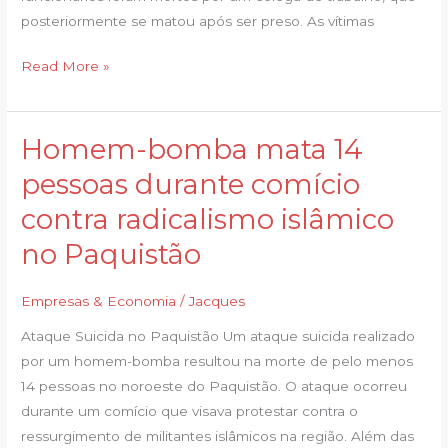
ataque
posteriormente se matou após ser preso. As vítimas
com
faca
Read More »
na
fábrica
da
Homem-bomba mata 14
Homem-
Bombril
bomba
pessoas durante comício
mata
contra radicalismo islâmico
14
pessoas
no Paquistão
durante
comício
Empresas & Economia
/
Jacques
contra
Ataque Suicida no Paquistão Um ataque suicida realizado
radicalismo
por um homem-bomba resultou na morte de pelo menos
islâmico
14 pessoas no noroeste do Paquistão. O ataque ocorreu
no
durante um comício que visava protestar contra o
Paquistão
ressurgimento de militantes islâmicos na região. Além das