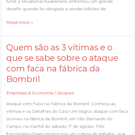
fund, a Situational Awareness, enfrentou um grande
IA
desafio quando foi obrigada a vender bilhões de
Read More »
Quem são as 3 vítimas e o
Quem
são
que se sabe sobre o ataque
as
com faca na fábrica da
3
vítimas
Bombril
e
o
Empresas & Economia
/
Jacques
que
Ataque com Faca na Fábrica da Bombril: Conheça as
se
Vítimas e os Detalhes do Caso Um trágico ataque com faca
sabe
ocorreu na fábrica da Bombril, em São Bernardo do
sobre
Campo, na manhã do sábado, 1º de agosto. Três
o
funcionários foram mortos por um colega de trabalho, que