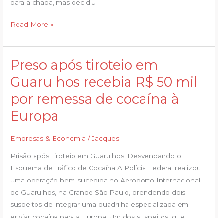
para a chapa, mas decidiu
definiu
Read More »
Preso após tiroteio em
Preso
após
Guarulhos recebia R$ 50 mil
tiroteio
por remessa de cocaína à
em
Guarulhos
Europa
recebia
R$
Empresas & Economia
/
Jacques
50
Prisão após Tiroteio em Guarulhos: Desvendando o
mil
Esquema de Tráfico de Cocaína A Polícia Federal realizou
por
uma operação bem-sucedida no Aeroporto Internacional
remessa
de Guarulhos, na Grande São Paulo, prendendo dois
de
suspeitos de integrar uma quadrilha especializada em
cocaína
enviar cocaína para a Europa. Um dos suspeitos, que