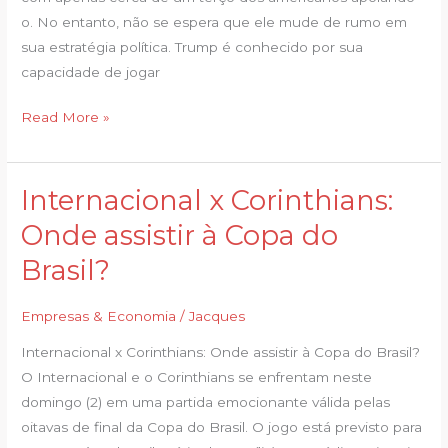
que
o. No entanto, não se espera que ele mude de rumo em
ele
sua estratégia política. Trump é conhecido por sua
mude
capacidade de jogar
de
rumo
Read More »
Internacional x Corinthians:
Internacional
x
Onde assistir à Copa do
Corinthians:
Brasil?
Onde
assistir
Empresas & Economia
/
Jacques
à
Copa
Internacional x Corinthians: Onde assistir à Copa do Brasil?
do
O Internacional e o Corinthians se enfrentam neste
Brasil?
domingo (2) em uma partida emocionante válida pelas
oitavas de final da Copa do Brasil. O jogo está previsto para