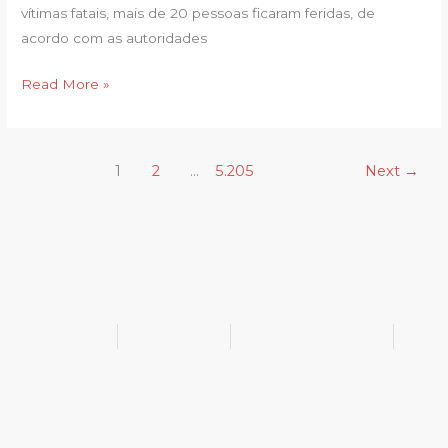
vítimas fatais, mais de 20 pessoas ficaram feridas, de
acordo com as autoridades
Read More »
1
2
…
5.205
Next
→
@bukib_br
@bukib.2025
contato@bukib.com
bukib-0924
Copyright (C) 2025 bukib.com