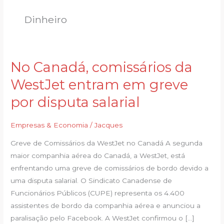
Dinheiro
No Canadá, comissários da
No
Canadá,
WestJet entram em greve
comissários
por disputa salarial
da
WestJet
Empresas & Economia
/
Jacques
entram
em
Greve de Comissários da WestJet no Canadá A segunda
greve
maior companhia aérea do Canadá, a WestJet, está
por
enfrentando uma greve de comissários de bordo devido a
disputa
uma disputa salarial. O Sindicato Canadense de
salarial
Funcionários Públicos (CUPE) representa os 4.400
assistentes de bordo da companhia aérea e anunciou a
paralisação pelo Facebook. A WestJet confirmou o […]