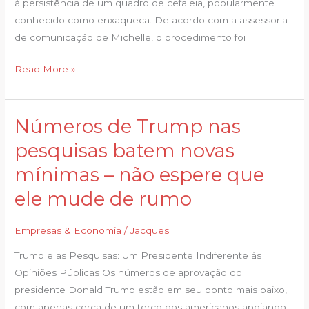
à persistência de um quadro de cefaleia, popularmente
conhecido como enxaqueca. De acordo com a assessoria
de comunicação de Michelle, o procedimento foi
Read More »
Números de Trump nas
Números
de
pesquisas batem novas
Trump
mínimas – não espere que
nas
pesquisas
ele mude de rumo
batem
novas
Empresas & Economia
/
Jacques
mínimas
Trump e as Pesquisas: Um Presidente Indiferente às
–
Opiniões Públicas Os números de aprovação do
não
presidente Donald Trump estão em seu ponto mais baixo,
espere
com apenas cerca de um terço dos americanos apoiando-