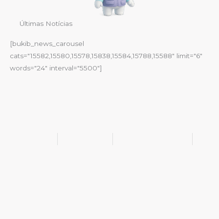
Últimas Notícias
[bukib_news_carousel
cats="15582,15580,15578,15838,15584,15788,15588" limit="6"
words="24" interval="5500"]
@bukib_br
@bukib.2025
contato@bukib.com
bukib-0924
Copyright (C) 2025 bukib.com