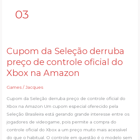
03
Cupom da Seleção derruba
Cupom
da
preço de controle oficial do
Seleção
Xbox na Amazon
derruba
preço
Games
/
Jacques
de
controle
Cupom da Seleção derruba preço de controle oficial do
oficial
Xbox na Amazon Um cupom especial oferecido pela
do
Seleção Brasileira está gerando grande interesse entre os
Xbox
jogadores de videogame, pois permite a compra do
na
controle oficial do Xbox a um preço muito mais acessível
Amazon
do que o habitual. O controle em questão é o modelo sem