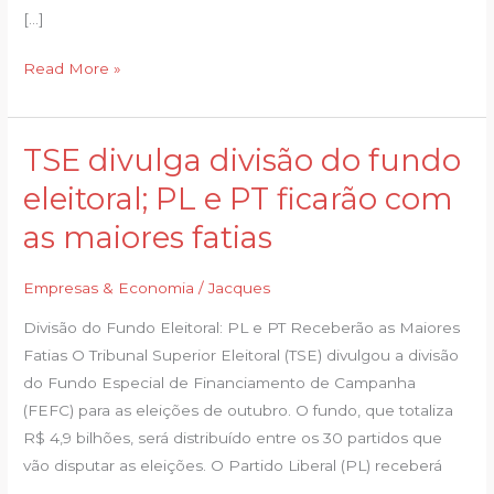
[…]
Read More »
TSE divulga divisão do fundo
TSE
divulga
eleitoral; PL e PT ficarão com
divisão
as maiores fatias
do
fundo
Empresas & Economia
/
Jacques
eleitoral;
PL
Divisão do Fundo Eleitoral: PL e PT Receberão as Maiores
e
Fatias O Tribunal Superior Eleitoral (TSE) divulgou a divisão
PT
do Fundo Especial de Financiamento de Campanha
ficarão
(FEFC) para as eleições de outubro. O fundo, que totaliza
com
R$ 4,9 bilhões, será distribuído entre os 30 partidos que
as
vão disputar as eleições. O Partido Liberal (PL) receberá
maiores