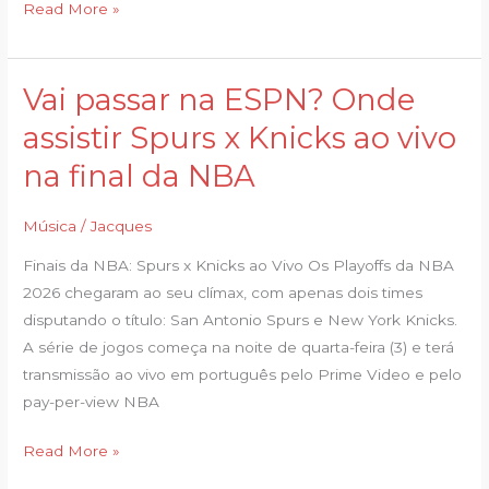
Read More »
Vai passar na ESPN? Onde
Vai
passar
assistir Spurs x Knicks ao vivo
na
na final da NBA
ESPN?
Onde
Música
/
Jacques
assistir
Spurs
Finais da NBA: Spurs x Knicks ao Vivo Os Playoffs da NBA
x
2026 chegaram ao seu clímax, com apenas dois times
Knicks
disputando o título: San Antonio Spurs e New York Knicks.
ao
A série de jogos começa na noite de quarta-feira (3) e terá
vivo
transmissão ao vivo em português pelo Prime Video e pelo
na
pay-per-view NBA
final
da
Read More »
NBA