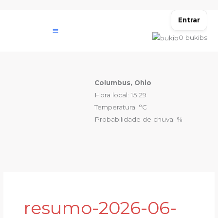
Ir
para
Entrar
o
0
bukibs
conteúdo
Columbus, Ohio
Hora local: 15:29
Temperatura: °C
Probabilidade de chuva: %
resumo-2026-06-