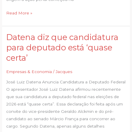
Read More »
Datena diz que candidatura
Datena
diz
para deputado está ‘quase
que
certa’
candidatura
para
Empresas & Economia
/
Jacques
deputado
está
José Luiz Datena Anuncia Candidatura a Deputado Federal
‘quase
O apresentador José Luiz Datena afirmou recentemente
certa’
que sua candidatura a deputado federal nas eleições de
2026 está “quase certa”. Essa declaração foi feita após um
convite do vice-presidente Geraldo Alckmin e do pré-
candidato ao senado Márcio França para concorrer ao
cargo. Segundo Datena, apenas alguns detalhes