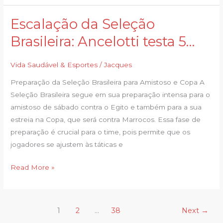
Escalação da Seleção
Escalação
da
Brasileira: Ancelotti testa 5…
Seleção
Brasileira:
Vida Saudável & Esportes
/
Jacques
Ancelotti
Preparação da Seleção Brasileira para Amistoso e Copa A
testa
Seleção Brasileira segue em sua preparação intensa para o
5…
amistoso de sábado contra o Egito e também para a sua
estreia na Copa, que será contra Marrocos. Essa fase de
preparação é crucial para o time, pois permite que os
jogadores se ajustem às táticas e
Read More »
1
2
…
38
Next
→