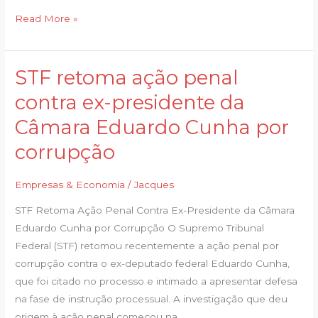
Read More »
STF retoma ação penal
STF
retoma
contra ex-presidente da
ação
Câmara Eduardo Cunha por
penal
contra
corrupção
ex-
presidente
Empresas & Economia
/
Jacques
da
STF Retoma Ação Penal Contra Ex-Presidente da Câmara
Câmara
Eduardo Cunha por Corrupção O Supremo Tribunal
Eduardo
Federal (STF) retomou recentemente a ação penal por
Cunha
corrupção contra o ex-deputado federal Eduardo Cunha,
por
que foi citado no processo e intimado a apresentar defesa
corrupção
na fase de instrução processual. A investigação que deu
origem à ação penal começou na