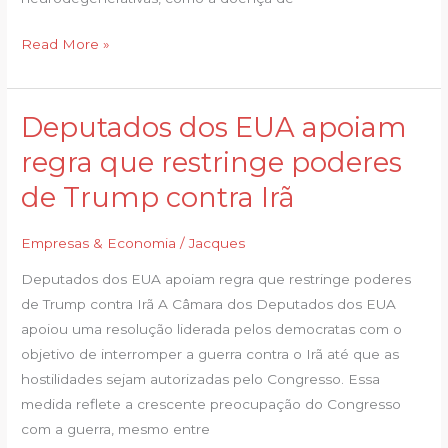
Read More »
Deputados dos EUA apoiam
Deputados
dos
regra que restringe poderes
EUA
de Trump contra Irã
apoiam
regra
Empresas & Economia
/
Jacques
que
restringe
Deputados dos EUA apoiam regra que restringe poderes
poderes
de Trump contra Irã A Câmara dos Deputados dos EUA
de
apoiou uma resolução liderada pelos democratas com o
Trump
objetivo de interromper a guerra contra o Irã até que as
contra
hostilidades sejam autorizadas pelo Congresso. Essa
Irã
medida reflete a crescente preocupação do Congresso
com a guerra, mesmo entre