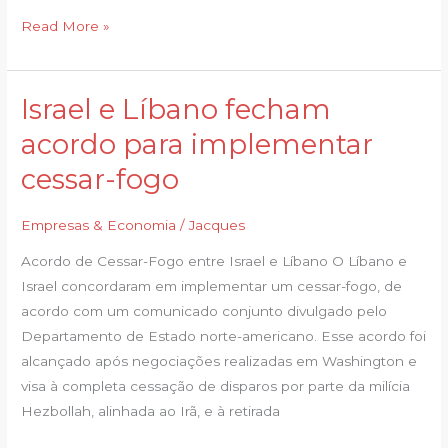
Read More »
Israel e Líbano fecham
Israel
e
acordo para implementar
Líbano
cessar-fogo
fecham
acordo
Empresas & Economia
/
Jacques
para
implementar
Acordo de Cessar-Fogo entre Israel e Líbano O Líbano e
cessar-
Israel concordaram em implementar um cessar-fogo, de
fogo
acordo com um comunicado conjunto divulgado pelo
Departamento de Estado norte-americano. Esse acordo foi
alcançado após negociações realizadas em Washington e
visa à completa cessação de disparos por parte da milícia
Hezbollah, alinhada ao Irã, e à retirada