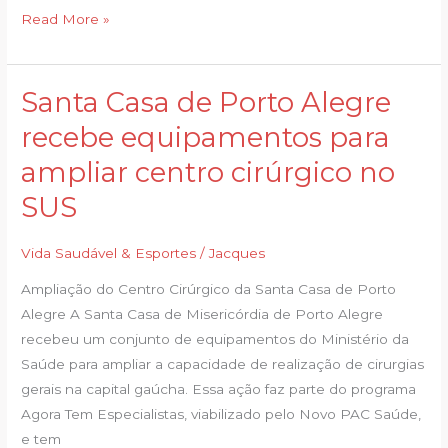
fatias
Read More »
Santa Casa de Porto Alegre
Santa
Casa
recebe equipamentos para
de
ampliar centro cirúrgico no
Porto
Alegre
SUS
recebe
equipamentos
Vida Saudável & Esportes
/
Jacques
para
Ampliação do Centro Cirúrgico da Santa Casa de Porto
ampliar
Alegre A Santa Casa de Misericórdia de Porto Alegre
centro
recebeu um conjunto de equipamentos do Ministério da
cirúrgico
Saúde para ampliar a capacidade de realização de cirurgias
no
gerais na capital gaúcha. Essa ação faz parte do programa
SUS
Agora Tem Especialistas, viabilizado pelo Novo PAC Saúde,
e tem