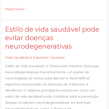
Read More »
Estilo de vida saudável pode
Estilo
de
evitar doenças
vida
neurodegenerativas
saudável
pode
Vida Saudável & Esportes
/
Jacques
evitar
doenças
Estilo de Vida Saudável: A Chave para Prevenir Doenças
neurodegenerativas
Neurodegenerativas Recentemente, um painel de
neurologistas se reuniu para discutir e desmistificar
aspectos relacionados às doenças de Parkinson e
demência. O objetivo principal foi esclarecer como um
estilo de vida saudável pode contribuir para a prevenção
dessas condições neurodegenerativas. As doenças
neurodegenerativas, como a doença de