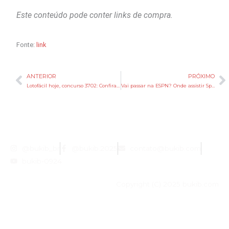
Este conteúdo pode conter links de compra.
Fonte:
link
ANTERIOR
PRÓXIMO
Anterior
P
Lotofácil hoje, concurso 3702: Confira o resultado sorteado nesta quarta (3)
Vai passar na ESPN? Onde assistir Spurs x Knicks ao vivo na final da NBA
@bukib_br
@bukib.2025
contato@bukib.com
bukib-0924
Copyright (C) 2025 bukib.com