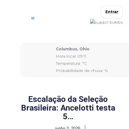
Ir
para
Entrar
o
0
bukibs
conteúdo
Columbus, Ohio
Hora local: 09:11
Temperatura: °C
Probabilidade de chuva: %
Escalação da Seleção
Brasileira: Ancelotti testa
5…
junho 3, 2026