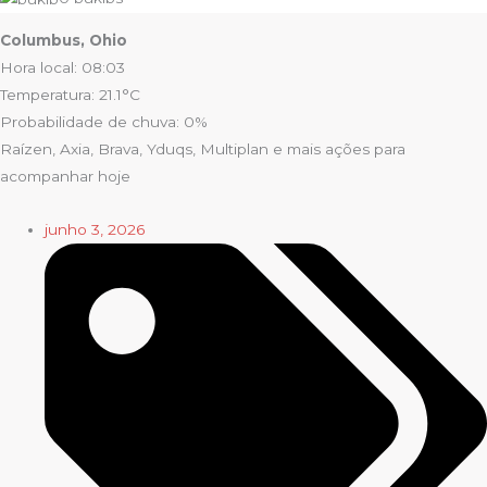
Columbus, Ohio
Hora local: 08:03
Temperatura: 21.1°C
Probabilidade de chuva: 0%
Raízen, Axia, Brava, Yduqs, Multiplan e mais ações para
acompanhar hoje
junho 3, 2026