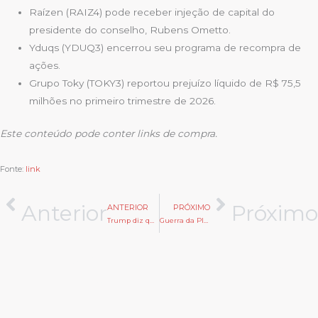
Raízen (RAIZ4) pode receber injeção de capital do
presidente do conselho, Rubens Ometto.
Yduqs (YDUQ3) encerrou seu programa de recompra de
ações.
Grupo Toky (TOKY3) reportou prejuízo líquido de R$ 75,5
milhões no primeiro trimestre de 2026.
Este conteúdo pode conter links de compra.
Fonte:
link
Anterior
Próximo
ANTERIOR
PRÓXIMO
Trump diz que Irã concordou em não ter uma arma nuclear
Guerra da PlayStation contra jogos shovelware conquista nova vitória