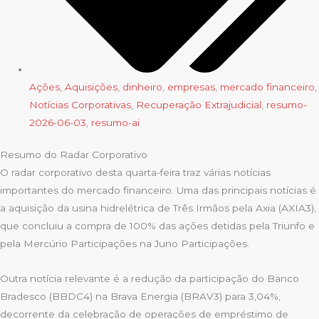
Ações
,
Aquisições
,
dinheiro
,
empresas
,
mercado financeiro
,
Notícias Corporativas
,
Recuperação Extrajudicial
,
resumo-
2026-06-03
,
resumo-ai
Resumo do Radar Corporativo
O radar corporativo desta quarta-feira traz várias notícias
importantes do mercado financeiro. Uma das principais notícias é
a aquisição da usina hidrelétrica de Três Irmãos pela Axia (AXIA3),
que concluiu a compra de 100% das ações detidas pela Triunfo e
pela Mercúrio Participações na Juno Participações.
Outra notícia relevante é a redução da participação do Banco
Bradesco (BBDC4) na Brava Energia (BRAV3) para 3,04%,
decorrente da celebração de operações de empréstimo de