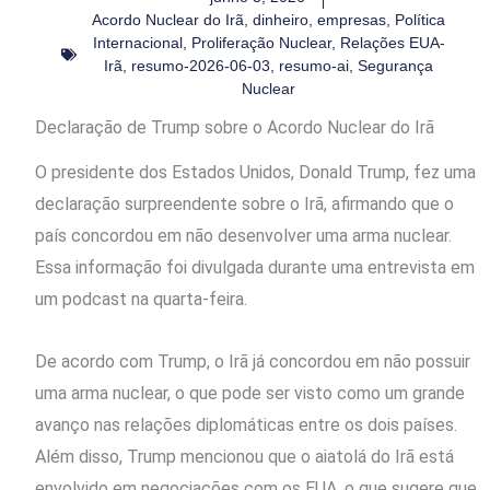
Acordo Nuclear do Irã
,
dinheiro
,
empresas
,
Política
Internacional
,
Proliferação Nuclear
,
Relações EUA-
Irã
,
resumo-2026-06-03
,
resumo-ai
,
Segurança
Nuclear
Declaração de Trump sobre o Acordo Nuclear do Irã
O presidente dos Estados Unidos, Donald Trump, fez uma
declaração surpreendente sobre o Irã, afirmando que o
país concordou em não desenvolver uma arma nuclear.
Essa informação foi divulgada durante uma entrevista em
um podcast na quarta-feira.
De acordo com Trump, o Irã já concordou em não possuir
uma arma nuclear, o que pode ser visto como um grande
avanço nas relações diplomáticas entre os dois países.
Além disso, Trump mencionou que o aiatolá do Irã está
envolvido em negociações com os EUA, o que sugere que