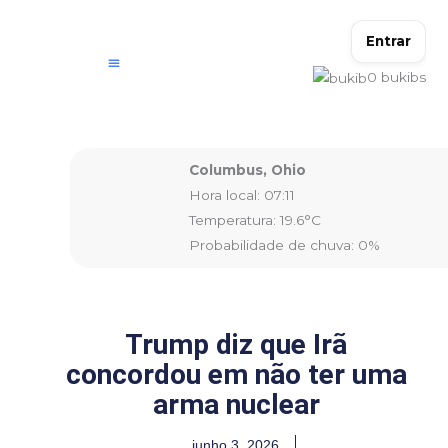
Ir
para
Entrar
o
0
bukibs
conteúdo
Columbus, Ohio
Hora local: 07:11
Temperatura: 19.6°C
Probabilidade de chuva: 0%
Trump diz que Irã
concordou em não ter uma
arma nuclear
junho 3, 2026