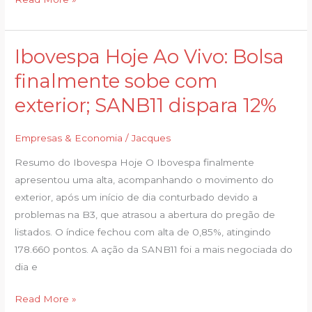
Ibovespa Hoje Ao Vivo: Bolsa
Ibovespa
Hoje
finalmente sobe com
Ao
exterior; SANB11 dispara 12%
Vivo:
Bolsa
Empresas & Economia
/
Jacques
finalmente
sobe
Resumo do Ibovespa Hoje O Ibovespa finalmente
com
apresentou uma alta, acompanhando o movimento do
exterior;
exterior, após um início de dia conturbado devido a
SANB11
problemas na B3, que atrasou a abertura do pregão de
dispara
listados. O índice fechou com alta de 0,85%, atingindo
12%
178.660 pontos. A ação da SANB11 foi a mais negociada do
dia e
Read More »