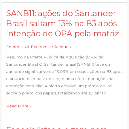
SANB11: ações do Santander
SANB11:
ações
Brasil saltam 13% na B3 após
do
intenção de OPA pela matriz
Santander
Brasil
Empresas & Economia
/
Jacques
saltam
13%
Resumo da Oferta Pública de Aquisição (OPA) do
na
Santander Brasil O Santander Brasil (SANB11) teve um
B3
aumento significativo de 13,03% em suas ações na B3 após
após
o anúncio da matriz de lançar uma oferta por ações da
intenção
operação brasileira. A oferta envolve um prêmio de 15%
de
sobre o preço dos papéis, totalizando até 1,9 bilhão
OPA
pela
Read More »
matriz
Especialistas