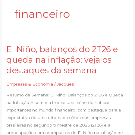
financeiro
El Niño, balanços do 2T26 e
El
Niño,
queda na inflação; veja os
balanços
destaques da semana
do
2T26
Empresas & Economia
/
Jacques
e
queda
Resumo da Semana: El Niño, Balanços do 2T26 e Queda
na
na Inflação A semana trouxe uma série de notícias
inflação;
importantes no mundo financeiro, com destaque para a
veja
expectativa de uma retomada sólida das empresas
os
brasileiras no segundo trimestre de 2026 (2T26) e a
destaques
preocupação com os impactos do El Niño na inflação de