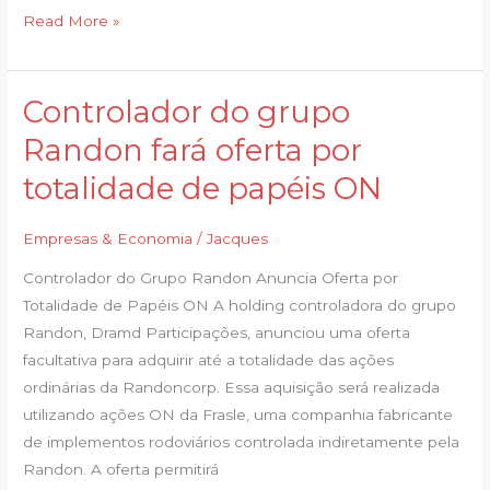
Bolsa
Read More »
em
2007
Controlador do grupo
Controlador
do
Randon fará oferta por
grupo
totalidade de papéis ON
Randon
fará
Empresas & Economia
/
Jacques
oferta
por
Controlador do Grupo Randon Anuncia Oferta por
totalidade
Totalidade de Papéis ON A holding controladora do grupo
de
Randon, Dramd Participações, anunciou uma oferta
papéis
facultativa para adquirir até a totalidade das ações
ON
ordinárias da Randoncorp. Essa aquisição será realizada
utilizando ações ON da Frasle, uma companhia fabricante
de implementos rodoviários controlada indiretamente pela
Randon. A oferta permitirá