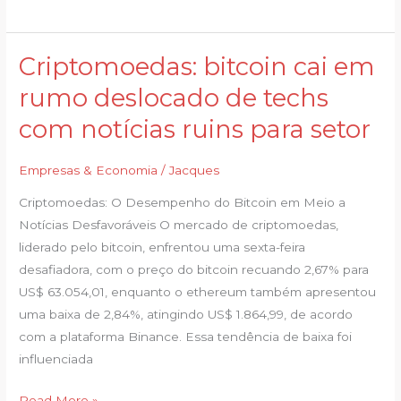
Criptomoedas: bitcoin cai em
Criptomoedas:
bitcoin
rumo deslocado de techs
cai
com notícias ruins para setor
em
rumo
Empresas & Economia
/
Jacques
deslocado
de
Criptomoedas: O Desempenho do Bitcoin em Meio a
techs
Notícias Desfavoráveis O mercado de criptomoedas,
com
liderado pelo bitcoin, enfrentou uma sexta-feira
notícias
desafiadora, com o preço do bitcoin recuando 2,67% para
ruins
US$ 63.054,01, enquanto o ethereum também apresentou
para
uma baixa de 2,84%, atingindo US$ 1.864,99, de acordo
setor
com a plataforma Binance. Essa tendência de baixa foi
influenciada
Read More »