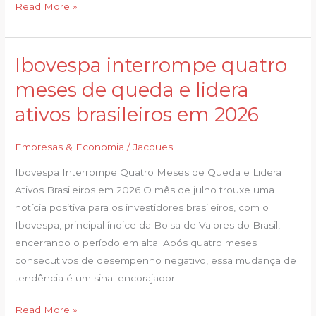
Read More »
Ibovespa interrompe quatro
Ibovespa
interrompe
meses de queda e lidera
quatro
ativos brasileiros em 2026
meses
de
Empresas & Economia
/
Jacques
queda
e
Ibovespa Interrompe Quatro Meses de Queda e Lidera
lidera
Ativos Brasileiros em 2026 O mês de julho trouxe uma
ativos
notícia positiva para os investidores brasileiros, com o
brasileiros
Ibovespa, principal índice da Bolsa de Valores do Brasil,
em
encerrando o período em alta. Após quatro meses
2026
consecutivos de desempenho negativo, essa mudança de
tendência é um sinal encorajador
Read More »