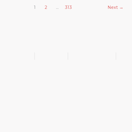
1
2
…
313
Next
→
@bukib_br
@bukib.2025
contato@bukib.com
bukib-0924
Copyright (C) 2025 bukib.com