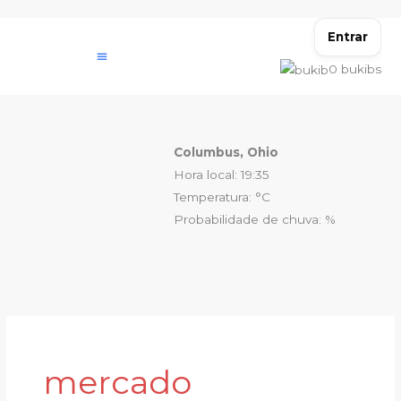
Ir
para
Entrar
o
0
bukibs
conteúdo
Columbus, Ohio
Hora local: 19:35
Temperatura: °C
Probabilidade de chuva: %
mercado