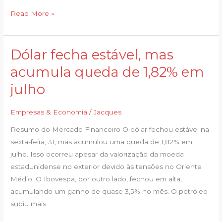
Read More »
Dólar fecha estável, mas
Dólar
fecha
acumula queda de 1,82% em
estável,
julho
mas
acumula
Empresas & Economia
/
Jacques
queda
de
Resumo do Mercado Financeiro O dólar fechou estável na
1,82%
sexta-feira, 31, mas acumulou uma queda de 1,82% em
em
julho. Isso ocorreu apesar da valorização da moeda
julho
estadunidense no exterior devido às tensões no Oriente
Médio. O Ibovespa, por outro lado, fechou em alta,
acumulando um ganho de quase 3,5% no mês. O petróleo
subiu mais