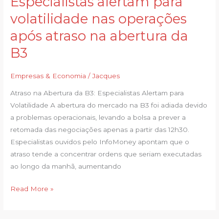
Especialistas alertam para
alertam
volatilidade nas operações
para
após atraso na abertura da
volatilidade
nas
B3
operações
após
Empresas & Economia
/
Jacques
atraso
Atraso na Abertura da B3: Especialistas Alertam para
na
Volatilidade A abertura do mercado na B3 foi adiada devido
abertura
a problemas operacionais, levando a bolsa a prever a
da
retomada das negociações apenas a partir das 12h30.
B3
Especialistas ouvidos pelo InfoMoney apontam que o
atraso tende a concentrar ordens que seriam executadas
ao longo da manhã, aumentando
Read More »