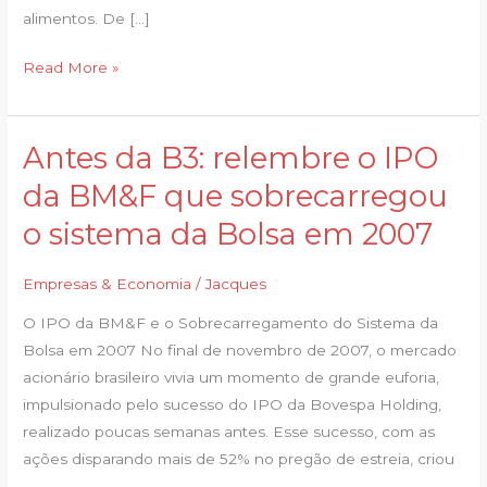
da
alimentos. De […]
semana
Read More »
Antes da B3: relembre o IPO
Antes
da
da BM&F que sobrecarregou
B3:
o sistema da Bolsa em 2007
relembre
o
Empresas & Economia
/
Jacques
IPO
da
O IPO da BM&F e o Sobrecarregamento do Sistema da
BM&F
Bolsa em 2007 No final de novembro de 2007, o mercado
que
acionário brasileiro vivia um momento de grande euforia,
sobrecarregou
impulsionado pelo sucesso do IPO da Bovespa Holding,
o
realizado poucas semanas antes. Esse sucesso, com as
sistema
ações disparando mais de 52% no pregão de estreia, criou
da