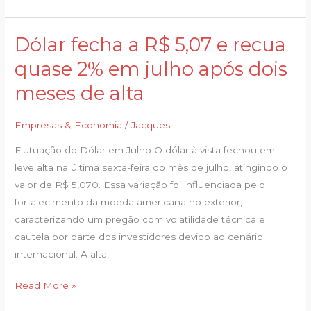
Dólar fecha a R$ 5,07 e recua
Dólar
fecha
quase 2% em julho após dois
a
meses de alta
R$
5,07
Empresas & Economia
/
Jacques
e
recua
Flutuação do Dólar em Julho O dólar à vista fechou em
quase
leve alta na última sexta-feira do mês de julho, atingindo o
2%
valor de R$ 5,070. Essa variação foi influenciada pelo
em
fortalecimento da moeda americana no exterior,
julho
caracterizando um pregão com volatilidade técnica e
após
cautela por parte dos investidores devido ao cenário
dois
internacional. A alta
meses
de
Read More »
alta