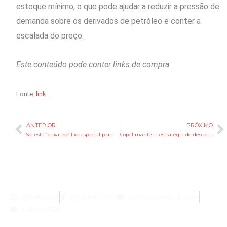
estoque mínimo, o que pode ajudar a reduzir a pressão de
demanda sobre os derivados de petróleo e conter a
escalada do preço.
Este conteúdo pode conter links de compra.
Fonte:
link
ANTERIOR
PRÓXIMO
Anterior
P
Sol está ‘puxando’ lixo espacial para a Terra? Entenda
Copel mantém estratégia de descontratação e avalia efeito de El Niño sobre preços
@bukib_br
@bukib.2025
contato@bukib.com
bukib-0924