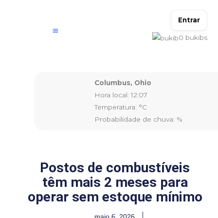
Ir
para
Entrar
o
0
bukibs
conteúdo
Columbus, Ohio
Hora local: 12:07
Temperatura: °C
Probabilidade de chuva: %
Postos de combustíveis
têm mais 2 meses para
operar sem estoque mínimo
maio 6, 2026