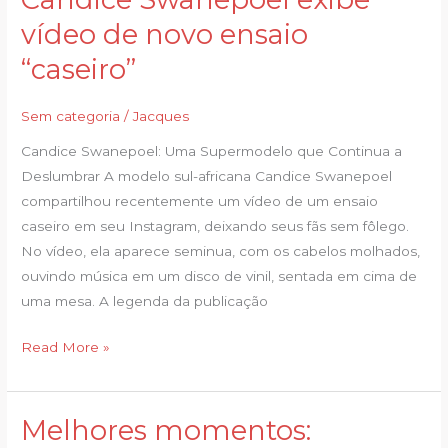
Swanepoel
vídeo de novo ensaio
exibe
“caseiro”
vídeo
de
Sem categoria
/
Jacques
novo
ensaio
Candice Swanepoel: Uma Supermodelo que Continua a
“caseiro”
Deslumbrar A modelo sul-africana Candice Swanepoel
compartilhou recentemente um vídeo de um ensaio
caseiro em seu Instagram, deixando seus fãs sem fôlego.
No vídeo, ela aparece seminua, com os cabelos molhados,
ouvindo música em um disco de vinil, sentada em cima de
uma mesa. A legenda da publicação
Read More »
Melhores momentos:
Melhores