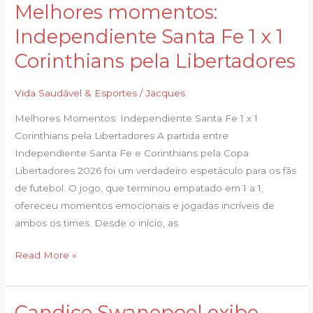
Melhores momentos:
Melhores
momentos:
Independiente Santa Fe 1 x 1
Independiente
Corinthians pela Libertadores
Santa
Fe
Vida Saudável & Esportes
/
Jacques
1
x
Melhores Momentos: Independiente Santa Fe 1 x 1
1
Corinthians pela Libertadores A partida entre
Corinthians
Independiente Santa Fe e Corinthians pela Copa
pela
Libertadores 2026 foi um verdadeiro espetáculo para os fãs
Libertadores
de futebol. O jogo, que terminou empatado em 1 a 1,
ofereceu momentos emocionais e jogadas incríveis de
ambos os times. Desde o início, as
Read More »
Candice Swanepoel exibe
Candice