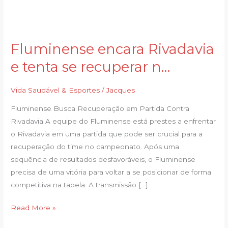
Fluminense encara Rivadavia
Fluminense
encara
e tenta se recuperar n…
Rivadavia
e
Vida Saudável & Esportes
/
Jacques
tenta
Fluminense Busca Recuperação em Partida Contra
se
Rivadavia A equipe do Fluminense está prestes a enfrentar
recuperar
o Rivadavia em uma partida que pode ser crucial para a
n…
recuperação do time no campeonato. Após uma
sequência de resultados desfavoráveis, o Fluminense
precisa de uma vitória para voltar a se posicionar de forma
competitiva na tabela. A transmissão […]
Read More »