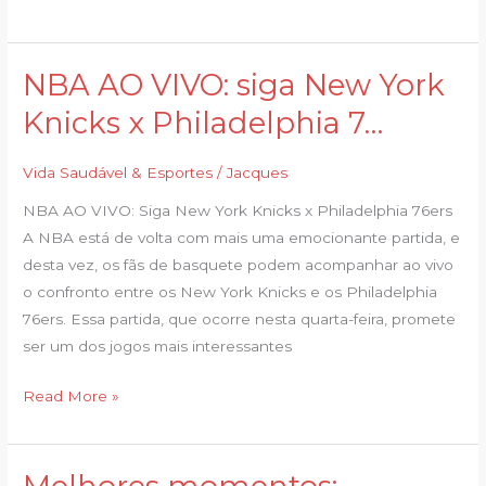
NBA AO VIVO: siga New York
NBA
AO
Knicks x Philadelphia 7…
VIVO:
siga
Vida Saudável & Esportes
/
Jacques
New
NBA AO VIVO: Siga New York Knicks x Philadelphia 76ers
York
A NBA está de volta com mais uma emocionante partida, e
Knicks
desta vez, os fãs de basquete podem acompanhar ao vivo
x
o confronto entre os New York Knicks e os Philadelphia
Philadelphia
76ers. Essa partida, que ocorre nesta quarta-feira, promete
7…
ser um dos jogos mais interessantes
Read More »
Melhores