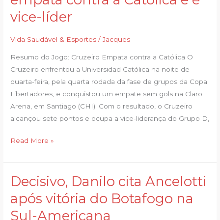
a
vice-líder
menos,
Cruzeiro
Vida Saudável & Esportes
/
Jacques
empata
contra
Resumo do Jogo: Cruzeiro Empata contra a Católica O
a
Cruzeiro enfrentou a Universidad Católica na noite de
Católica
quarta-feira, pela quarta rodada da fase de grupos da Copa
e
Libertadores, e conquistou um empate sem gols na Claro
é
Arena, em Santiago (CHI). Com o resultado, o Cruzeiro
vice-
alcançou sete pontos e ocupa a vice-liderança do Grupo D,
líder
Read More »
Decisivo, Danilo cita Ancelotti
Decisivo,
Danilo
após vitória do Botafogo na
cita
Sul-Americana
Ancelotti