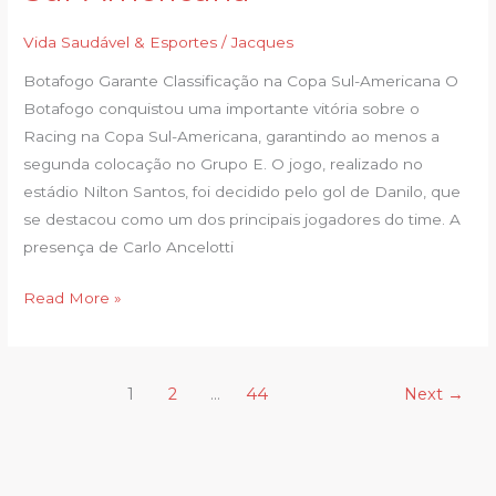
após
Vida Saudável & Esportes
/
Jacques
vitória
do
Botafogo Garante Classificação na Copa Sul-Americana O
Botafogo
Botafogo conquistou uma importante vitória sobre o
na
Racing na Copa Sul-Americana, garantindo ao menos a
Sul-
segunda colocação no Grupo E. O jogo, realizado no
Americana
estádio Nilton Santos, foi decidido pelo gol de Danilo, que
se destacou como um dos principais jogadores do time. A
presença de Carlo Ancelotti
Read More »
1
2
…
44
Next
→