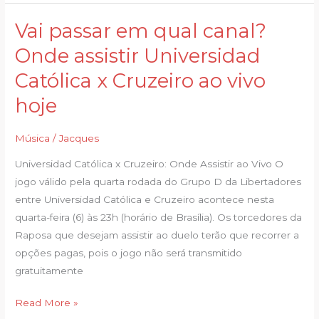
Vai passar em qual canal?
Vai
passar
Onde assistir Universidad
em
Católica x Cruzeiro ao vivo
qual
canal?
hoje
Onde
assistir
Música
/
Jacques
Universidad
Universidad Católica x Cruzeiro: Onde Assistir ao Vivo O
Católica
jogo válido pela quarta rodada do Grupo D da Libertadores
x
entre Universidad Católica e Cruzeiro acontece nesta
Cruzeiro
quarta-feira (6) às 23h (horário de Brasília). Os torcedores da
ao
Raposa que desejam assistir ao duelo terão que recorrer a
vivo
opções pagas, pois o jogo não será transmitido
hoje
gratuitamente
Read More »