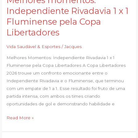
Melhores momentos:
momentos:
Independiente Rivadavia 1 x 1
Independiente
Fluminense pela Copa
Rivadavia
1
Libertadores
x
1
Vida Saudável & Esportes
/
Jacques
Fluminense
Melhores Momentos: Independiente Rivadavia 1 x 1
pela
Fluminense pela Copa Libertadores A Copa Libertadores
Copa
2026 trouxe um confronto emocionante entre o
Libertadores
Independiente Rivadavia e o Fluminense, que terminou
com um empate de 1 a 1. Esse resultado foi fruto de uma
partida intensa, com ambos os times criando
oportunidades de gol e demonstrando habilidade e
Read More »