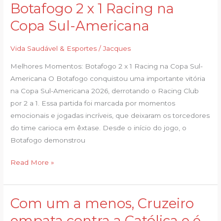
momentos:
Botafogo 2 x 1 Racing na
Botafogo
Copa Sul-Americana
2
x
Vida Saudável & Esportes
/
Jacques
1
Racing
Melhores Momentos: Botafogo 2 x 1 Racing na Copa Sul-
na
Americana O Botafogo conquistou uma importante vitória
Copa
na Copa Sul-Americana 2026, derrotando o Racing Club
Sul-
por 2 a 1. Essa partida foi marcada por momentos
Americana
emocionais e jogadas incríveis, que deixaram os torcedores
do time carioca em êxtase. Desde o início do jogo, o
Botafogo demonstrou
Read More »
Com um a menos, Cruzeiro
Com
um
empata contra a Católica e é