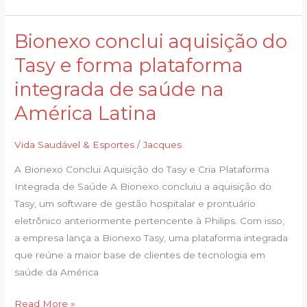
Bionexo conclui aquisição do
Bionexo
conclui
Tasy e forma plataforma
aquisição
integrada de saúde na
do
Tasy
América Latina
e
forma
Vida Saudável & Esportes
/
Jacques
plataforma
A Bionexo Conclui Aquisição do Tasy e Cria Plataforma
integrada
Integrada de Saúde A Bionexo concluiu a aquisição do
de
Tasy, um software de gestão hospitalar e prontuário
saúde
eletrônico anteriormente pertencente à Philips. Com isso,
na
a empresa lança a Bionexo Tasy, uma plataforma integrada
América
que reúne a maior base de clientes de tecnologia em
Latina
saúde da América
Read More »