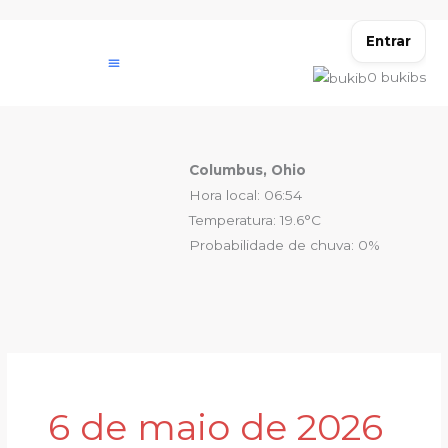
Ir
para
Entrar
o
0
bukibs
conteúdo
Columbus, Ohio
Hora local: 06:54
Temperatura: 19.6°C
Probabilidade de chuva: 0%
6 de maio de 2026