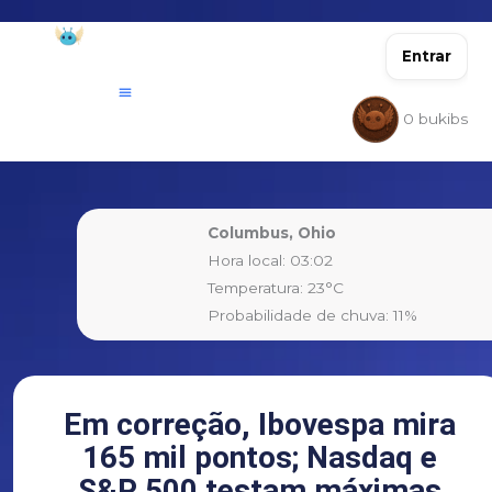
Ir
para
Entrar
o
conteúdo
0
bukibs
Columbus, Ohio
Hora local: 03:02
Temperatura: 23°C
Probabilidade de chuva: 11%
Em correção, Ibovespa mira
165 mil pontos; Nasdaq e
S&P 500 testam máximas