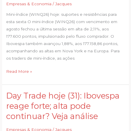
Empresas & Economia
/
Jacques
e
resistências
Mini-índice (WINQ26) hoje: suportes e resistências para
para
esta sexta O mini-índice (WINQ26) com vencimento em
esta
agosto fechou a última sessão em alta de 2,11%, aos
sexta
177.600 pontos, impulsionado pelo fluxo comprador. O
Ibovespa também avançou 1,88%, aos 177.158,86 pontos,
acompanhando as altas em Nova York e na Europa. Para
os traders de mini-índice, as ações
Read More »
Day Trade hoje (31): Ibovespa
Day
Trade
reage forte; alta pode
hoje
continuar? Veja análise
(31):
Ibovespa
Empresas & Economia
/
Jacques
reage