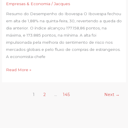
véspera
Empresas & Economia
/
Jacques
e
Resumo do Desempenho do Ibovespa O Ibovespa fechou
sobe
em alta de 1,88% na quinta-feira, 30, revertendo a queda do
1,88%
dia anterior. O índice alcançou 177.158,86 pontos, na
com
máxima, e 173.885 pontos, na mínima. A alta foi
exterior
impulsionada pela melhora do sentimento de risco nos
e
mercados globais e pelo fluxo de compras de estrangeiros.
balanços
A economista-chefe
Read More »
1
2
…
145
Next
→