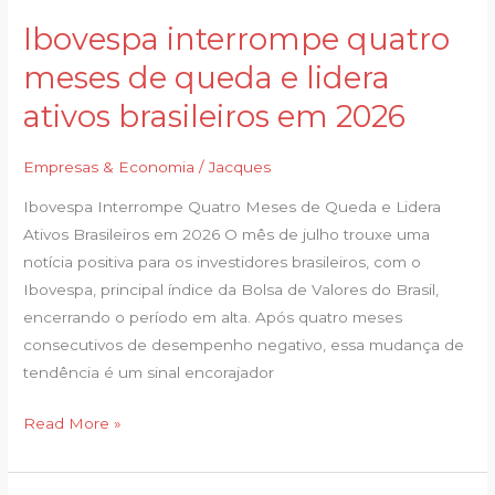
Ibovespa interrompe quatro
Ibovespa
interrompe
meses de queda e lidera
quatro
ativos brasileiros em 2026
meses
de
Empresas & Economia
/
Jacques
queda
e
Ibovespa Interrompe Quatro Meses de Queda e Lidera
lidera
Ativos Brasileiros em 2026 O mês de julho trouxe uma
ativos
notícia positiva para os investidores brasileiros, com o
brasileiros
Ibovespa, principal índice da Bolsa de Valores do Brasil,
em
encerrando o período em alta. Após quatro meses
2026
consecutivos de desempenho negativo, essa mudança de
tendência é um sinal encorajador
Read More »