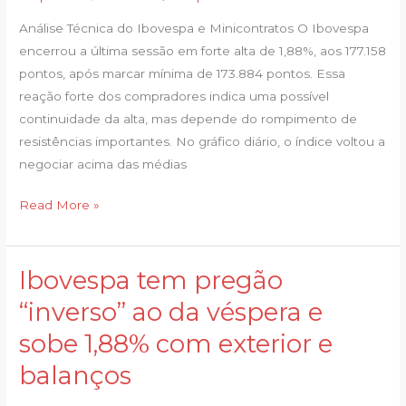
forte;
Análise Técnica do Ibovespa e Minicontratos O Ibovespa
alta
encerrou a última sessão em forte alta de 1,88%, aos 177.158
pode
pontos, após marcar mínima de 173.884 pontos. Essa
continuar?
reação forte dos compradores indica uma possível
Veja
continuidade da alta, mas depende do rompimento de
análise
resistências importantes. No gráfico diário, o índice voltou a
negociar acima das médias
Read More »
Ibovespa tem pregão
Ibovespa
tem
“inverso” ao da véspera e
pregão
sobe 1,88% com exterior e
“inverso”
ao
balanços
da