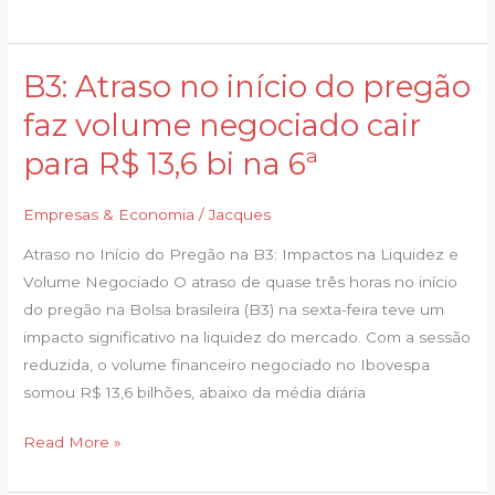
B3: Atraso no início do pregão
B3:
Atraso
faz volume negociado cair
no
para R$ 13,6 bi na 6ª
início
do
Empresas & Economia
/
Jacques
pregão
faz
Atraso no Início do Pregão na B3: Impactos na Liquidez e
volume
Volume Negociado O atraso de quase três horas no início
negociado
do pregão na Bolsa brasileira (B3) na sexta-feira teve um
cair
impacto significativo na liquidez do mercado. Com a sessão
para
reduzida, o volume financeiro negociado no Ibovespa
R$
somou R$ 13,6 bilhões, abaixo da média diária
13,6
bi
Read More »
na
6ª