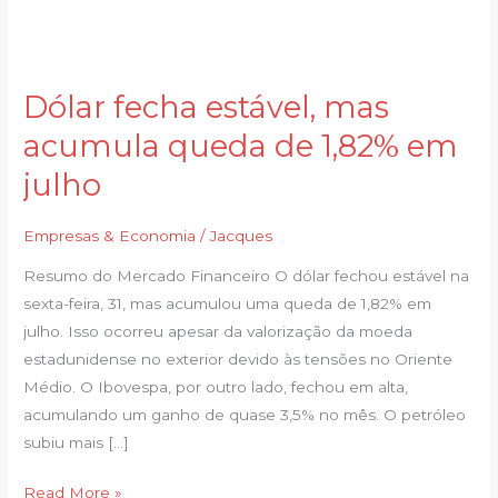
Dólar fecha estável, mas
Dólar
fecha
acumula queda de 1,82% em
estável,
julho
mas
acumula
Empresas & Economia
/
Jacques
queda
de
Resumo do Mercado Financeiro O dólar fechou estável na
1,82%
sexta-feira, 31, mas acumulou uma queda de 1,82% em
em
julho. Isso ocorreu apesar da valorização da moeda
julho
estadunidense no exterior devido às tensões no Oriente
Médio. O Ibovespa, por outro lado, fechou em alta,
acumulando um ganho de quase 3,5% no mês. O petróleo
subiu mais […]
Read More »