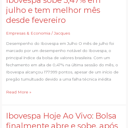
Ibovespa sobe 3,47% em
sobe
julho e tem melhor mês
3,47%
desde fevereiro
em
julho
Empresas & Economia
/
Jacques
e
tem
Desempenho do Ibovespa em Julho O mês de julho foi
melhor
marcado por um desempenho notável do Ibovespa, o
mês
principal índice da bolsa de valores brasileira. Com um
desde
fechamento em alta de 0,47% na última sessão do mês, o
fevereiro
Ibovespa alcançou 177.999 pontos, apesar de um início de
pregão tumultuado devido a uma falha técnica inédita
Read More »
Ibovespa Hoje Ao Vivo: Bolsa
Ibovespa
Hoje
finalmente abre e sobe, após