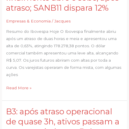
Ao
atraso; SANB11 dispara 12%
Vivo:
Bolsa
Empresas & Economia
/
Jacques
finalmente
abre
Resumo do Ibovespa Hoje O Ibovespa finalmente abriu
e
após um atraso de duas horas e meia e apresentou uma
sobe,
alta de 0,63%, atingindo 178.278,38 pontos. O dólar
após
comercial também apresentou uma leve alta, alcançando
atraso;
R$ 5,07. Os juros futuros abriram com altas por toda a
SANB11
curva. Os varejistas operaram de forma mista, com algumas
dispara
ações
12%
Read More »
B3: após atraso operacional
B3:
após
de quase 3h, ativos passam a
atraso