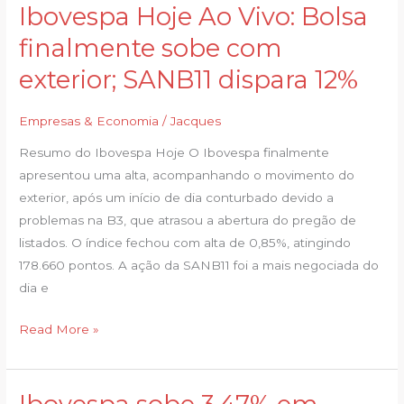
Ibovespa Hoje Ao Vivo: Bolsa
Ibovespa
Hoje
finalmente sobe com
Ao
exterior; SANB11 dispara 12%
Vivo:
Bolsa
Empresas & Economia
/
Jacques
finalmente
sobe
Resumo do Ibovespa Hoje O Ibovespa finalmente
com
apresentou uma alta, acompanhando o movimento do
exterior;
exterior, após um início de dia conturbado devido a
SANB11
problemas na B3, que atrasou a abertura do pregão de
dispara
listados. O índice fechou com alta de 0,85%, atingindo
12%
178.660 pontos. A ação da SANB11 foi a mais negociada do
dia e
Read More »
Ibovespa