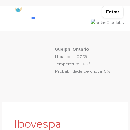
Ir
para
Entrar
o
0
bukibs
conteúdo
Guelph, Ontario
Hora local: 07:39
Temperatura: 16.5°C
Probabilidade de chuva: 0%
Ibovespa