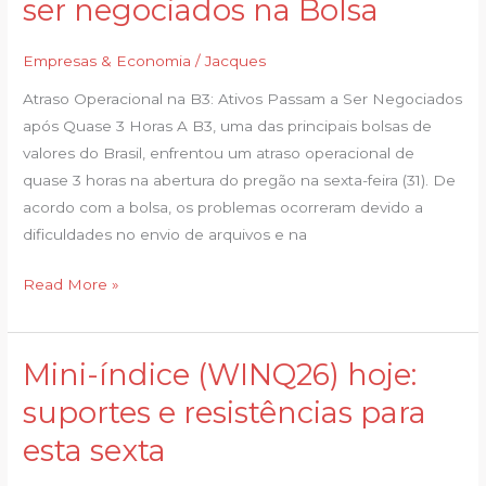
ser negociados na Bolsa
operacional
de
Empresas & Economia
/
Jacques
quase
3h,
Atraso Operacional na B3: Ativos Passam a Ser Negociados
ativos
após Quase 3 Horas A B3, uma das principais bolsas de
passam
valores do Brasil, enfrentou um atraso operacional de
a
quase 3 horas na abertura do pregão na sexta-feira (31). De
ser
acordo com a bolsa, os problemas ocorreram devido a
negociados
dificuldades no envio de arquivos e na
na
Bolsa
Read More »
Mini-índice (WINQ26) hoje:
Mini-
índice
suportes e resistências para
(WINQ26)
esta sexta
hoje:
suportes