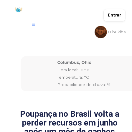
Ir
para
Entrar
o
conteúdo
0
bukibs
Columbus, Ohio
Hora local: 18:56
Temperatura: °C
Probabilidade de chuva: %
Poupança no Brasil volta a
perder recursos em junho
após um mês de ganhos