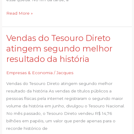
Read More »
Vendas do Tesouro Direto
Vendas
do
atingem segundo melhor
Tesouro
resultado da história
Direto
atingem
Empresas & Economia
/
Jacques
segundo
melhor
Vendas do Tesouro Direto atingem segundo melhor
resultado
resultado da história As vendas de títulos públicos a
da
pessoas físicas pela internet registraram o segundo maior
história
volume da história em junho, divulgou o Tesouro Nacional.
No mês passado, o Tesouro Direto vendeu R$ 14,76
bilhões em papéis, um valor que perde apenas para o
recorde histórico de