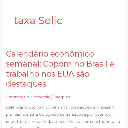
taxa Selic
Calendário econômico
Calendário
econômico
semanal: Copom no Brasil e
semanal:
trabalho nos EUA são
Copom
no
destaques
Brasil
e
Empresas & Economia
/
Jacques
trabalho
Calendário Econômico Semanal: Destaques e Análise A
nos
primeira semana de agosto será marcada por eventos
EUA
importantes no calendário econômico, com destaque para
são