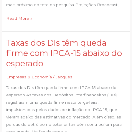
mais próximo do teto da pesquisa Projeções Broadcast,
Read More »
Taxas dos DIs têm queda
Taxas
dos
firme com IPCA-15 abaixo do
DIs
esperado
têm
queda
Empresas & Economia
/
Jacques
firme
com
Taxas dos DIs têm queda firme com IPCA-15 abaixo do
IPCA-
esperado As taxas dos Depósitos Interfinanceiros (DIs)
15
registraram uma queda firme nesta terça-feira,
abaixo
impulsionadas pelos dados de inflação do IPCA-15, que
do
vieram abaixo das estimativas do mercado. Além disso, as
esperado
perdas do petróleo no exterior também contribuíram para
essa queda. No fim da tarde, a