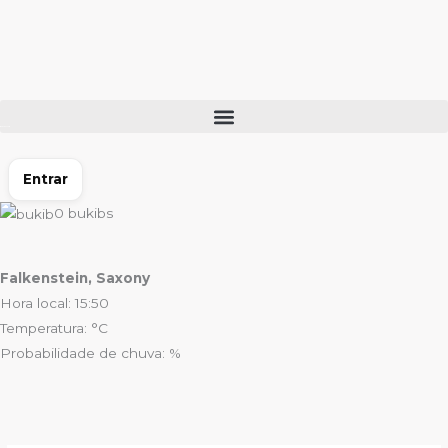
Ir
para
o
conteúdo
Entrar
0
bukibs
Falkenstein, Saxony
Hora local: 15:50
Temperatura: °C
Probabilidade de chuva: %