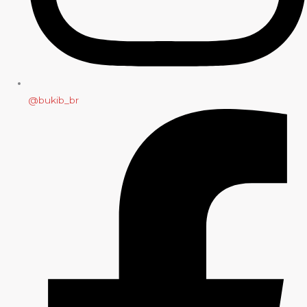
@bukib_br