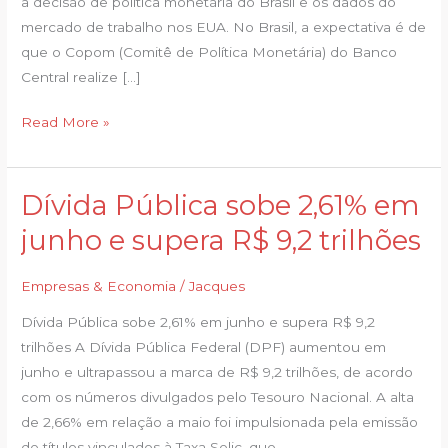
a decisão de política monetária do Brasil e os dados do
destaques
mercado de trabalho nos EUA. No Brasil, a expectativa é de
que o Copom (Comitê de Política Monetária) do Banco
Central realize […]
Read More »
Dívida Pública sobe 2,61% em
Dívida
Pública
junho e supera R$ 9,2 trilhões
sobe
2,61%
Empresas & Economia
/
Jacques
em
Dívida Pública sobe 2,61% em junho e supera R$ 9,2
junho
trilhões A Dívida Pública Federal (DPF) aumentou em
e
junho e ultrapassou a marca de R$ 9,2 trilhões, de acordo
supera
com os números divulgados pelo Tesouro Nacional. A alta
R$
de 2,66% em relação a maio foi impulsionada pela emissão
9,2
de títulos vinculados à Taxa Selic, que