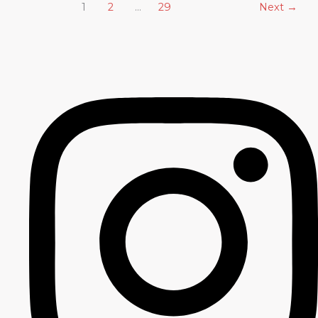
1
2
…
29
Next
→