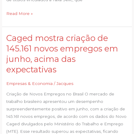
trilhões
Read More »
Caged mostra criação de
Caged
mostra
145.161 novos empregos em
criação
junho, acima das
de
145.161
expectativas
novos
empregos
Empresas & Economia
/
Jacques
em
Criação de Novos Empregos no Brasil O mercado de
junho,
trabalho brasileiro apresentou um desempenho
acima
surpreendentemente positivo em junho, com a criação de
das
145.161 novos empregos, de acordo com os dados do Novo
expectativas
Caged divulgados pelo Ministério do Trabalho e Emprego
(MTE). Esse resultado superou as expectativas, ficando