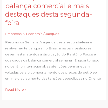
Boletim
balança comercial e mais
Focus,
destaques desta segunda-
balança
comercial
feira
e
mais
Empresas & Economia
/
Jacques
destaques
Resumo da Semana A agenda desta segunda-feira é
desta
relativamente tranquila no Brasil, mas os investidores
segunda-
devem estar atentos à divulgação do Relatório Focus e
feira
dos dados da balança comercial semanal. Enquanto isso,
no cenário internacional, as atenções permanecem
voltadas para o comportamento dos preços do petróleo
em meio ao aumento das tensões geopolíticas no Oriente
Read More »