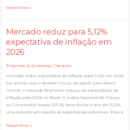
Read More »
Mercado reduz para 5,12%
Mercado
reduz
expectativa de inflação em
para
2026
5,12%
expectativa
Empresas & Economia
/
Jacques
de
inflação
Mercado reduz expectativa de inflação para 5,12% em 2026
em
De acordo com o Boletim Focus, divulgado pelo Banco
2026
Central, o mercado financeiro reduziu as expectativas de
inflação para 2026 no Brasil. O Índice Nacional de Preços
ao Consumidor Amplo (IPCA) deve fechar o ano em 5,12%,
uma redução em relação às expectativas anteriores. Essa é
Read More »