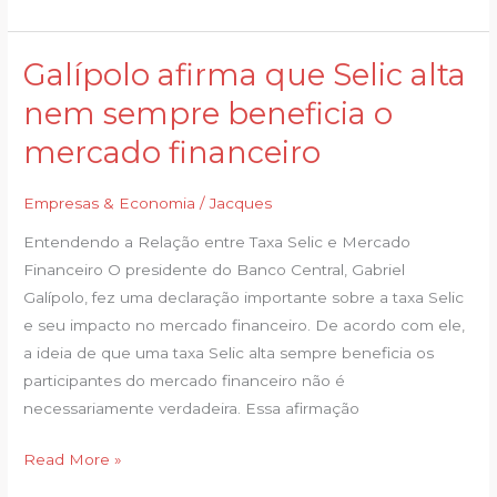
Galípolo afirma que Selic alta
Galípolo
afirma
nem sempre beneficia o
que
mercado financeiro
Selic
alta
Empresas & Economia
/
Jacques
nem
sempre
Entendendo a Relação entre Taxa Selic e Mercado
beneficia
Financeiro O presidente do Banco Central, Gabriel
o
Galípolo, fez uma declaração importante sobre a taxa Selic
mercado
e seu impacto no mercado financeiro. De acordo com ele,
financeiro
a ideia de que uma taxa Selic alta sempre beneficia os
participantes do mercado financeiro não é
necessariamente verdadeira. Essa afirmação
Read More »