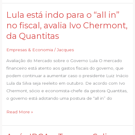
Lula está indo para o “all in”
Lula
está
no fiscal, avalia Ivo Chermont,
indo
da Quantitas
para
o
Empresas & Economia
/
Jacques
“all
in”
Avaliação do Mercado sobre o Governo Lula O mercado
no
financeiro está atento aos gastos fiscais do governo, que
fiscal,
podem continuar a aumentar caso o presidente Luiz Inácio
avalia
Lula da Silva seja reeleito em outubro. De acordo com Ivo
Ivo
Chermont, sócio e economista-chefe da gestora Quantitas,
Chermont,
o governo está adotando uma postura de “all in” do
da
Quantitas
Read More »