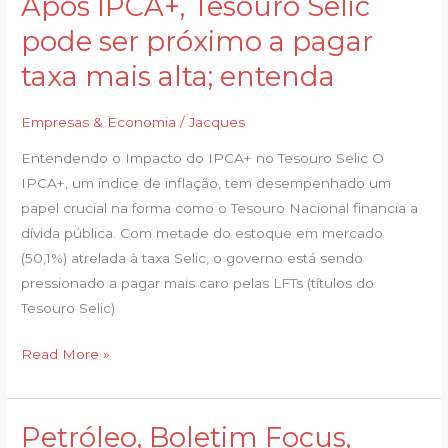
Após IPCA+, Tesouro Selic
Após
IPCA+,
pode ser próximo a pagar
Tesouro
taxa mais alta; entenda
Selic
pode
Empresas & Economia
/
Jacques
ser
próximo
Entendendo o Impacto do IPCA+ no Tesouro Selic O
a
IPCA+, um índice de inflação, tem desempenhado um
pagar
papel crucial na forma como o Tesouro Nacional financia a
taxa
dívida pública. Com metade do estoque em mercado
mais
(50,1%) atrelada à taxa Selic, o governo está sendo
alta;
pressionado a pagar mais caro pelas LFTs (títulos do
entenda
Tesouro Selic)
Read More »
Petróleo, Boletim Focus,
Petróleo,