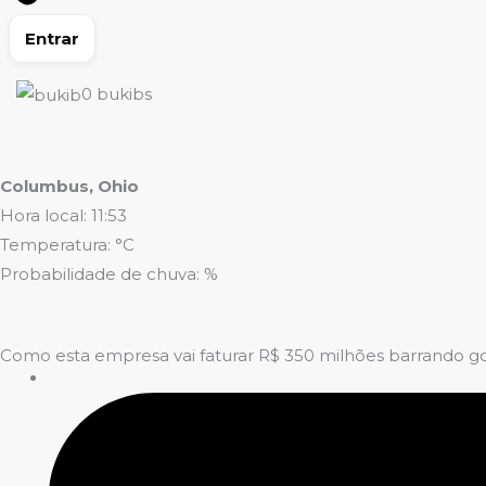
Entrar
0
bukibs
Columbus, Ohio
Hora local: 11:53
Temperatura: °C
Probabilidade de chuva: %
Como esta empresa vai faturar R$ 350 milhões barrando go