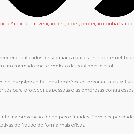
ncia Artificial
,
Prevenção de golpes
,
proteção contra fraude
rnecer certificados de segurança para sites na internet br
m um mercado mais amplo: o de confiança digital.
ine, os golpes e fraudes também se tornaram mais sofistic
entes para proteger as pessoas e as empresas contra esses
mental na prevenção de golpes e fraudes. Com a capacidad
ativas de fraude de forma mais eficaz.