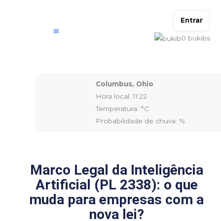
Ir
para
Entrar
o
0
bukibs
conteúdo
Columbus, Ohio
Hora local: 11:22
Temperatura: °C
Probabilidade de chuva: %
Marco Legal da Inteligência
Artificial (PL 2338): o que
muda para empresas com a
nova lei?