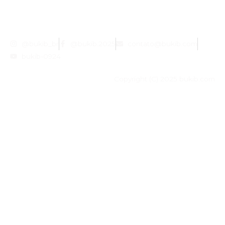
@bukib_br
@bukib.2025
contato@bukib.com
bukib-0924
Copyright (C) 2025 bukib.com