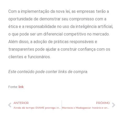
Com a implementação da nova lei, as empresas terão a
oportunidade de demonstrar seu compromisso com a
ética e a responsabilidade no uso da inteligência artificial,
o que pode ser um diferencial competitivo no mercado.
Além disso, a adoção de práticas responsáveis e
transparentes pode ajudar a construir confiança com os
clientes e funcionários.
Este conteúdo pode conter links de compra.
Fonte:
link
ANTERIOR
PRÓXIMO
Anterior
P
Ainda dá tempo: EXAME prorroga inscrições para ranking das empresas que mais crescem no país
Marrocos x Madagascar: horário e onde assistir ao amistoso pré-Copa