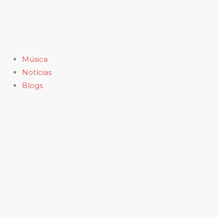
Ir
para
o
conteúdo
Música
Notícias
Blogs