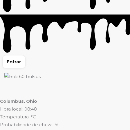
Entrar
0
bukibs
Columbus, Ohio
Hora local: 08:48
Temperatura: °C
Probabilidade de chuva: %