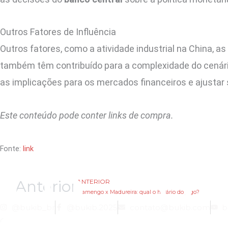
Outros Fatores de Influência
Outros fatores, como a atividade industrial na China, a
também têm contribuído para a complexidade do cenári
as implicações para os mercados financeiros e ajustar
Este conteúdo pode conter links de compra.
Fonte:
link
Anterior
ANTERIOR
Flamengo x Madureira: qual o horário do jogo?
@bukib_br
@bukib.2025
contato@bukib.com
b
Copyright (C) 2025 bukib.com