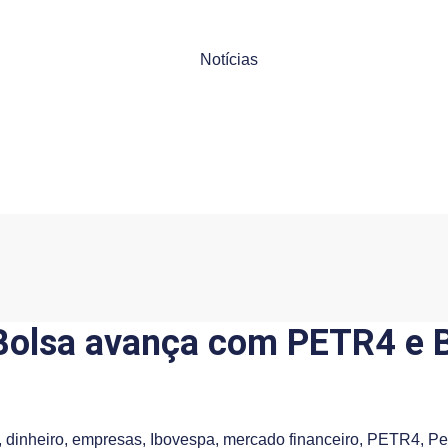
Notícias
 Bolsa avança com PETR4 e B
,
dinheiro
,
empresas
,
Ibovespa
,
mercado financeiro
,
PETR4
,
Pe