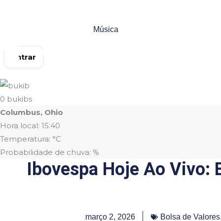
Ir
para
Música
o
conteúdo
Entrar
0
bukibs
Columbus, Ohio
Hora local: 15:40
Temperatura: °C
Probabilidade de chuva: %
Ibovespa Hoje Ao Vivo:
março 2, 2026
Bolsa de Valores