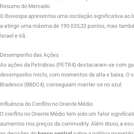
Resumo do Mercado
O Ibovespa apresentou uma oscilação significativa ao lo
a atingir uma máxima de 190.035,32 pontos, mas também
Israel e Irã.
Desempenho das Ações
As ações da Petrobras (PETR4) destacaram-se com ganho
desempenho misto, com momentos de alta e baixa. O se
Bradesco (BBDC4), conseguiam manter-se no azul.
Influência do Conflito no Oriente Médio
O conflito no Oriente Médio tem sido um fator significa
aumentos nos preços da commodity. Além disso, a escala
as decisões do
banco central
sobre a política monetári