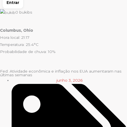
Entrar
0
bukibs
Columbus, Ohio
Hora local: 21:17
Temperatura: 25.4°C
Probabilidade de chuva: 10%
Fed: Atividade econômica e inflação nos EUA aumentaram nas
últimas semanas
junho 3, 2026