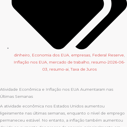
dinheiro
,
Economia dos EUA
,
empresas
,
Federal Reserve
,
Inflação nos EUA
,
mercado de trabalho
,
resumo-2026-06-
03
,
resumo-ai
,
Taxa de Juros
Atividade Econômica e Inflação nos EUA Aumentaram nas
Últimas Semanas
A atividade econômica nos Estados Unidos aumentou
ligeiramente nas últimas semanas, enquanto o nível de emprego
permaneceu estável. No entanto, a inflação também aumentou