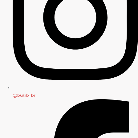
@bukib_br