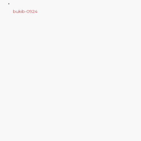
bukib-0924
Copyright (C) 2025 bukib.com