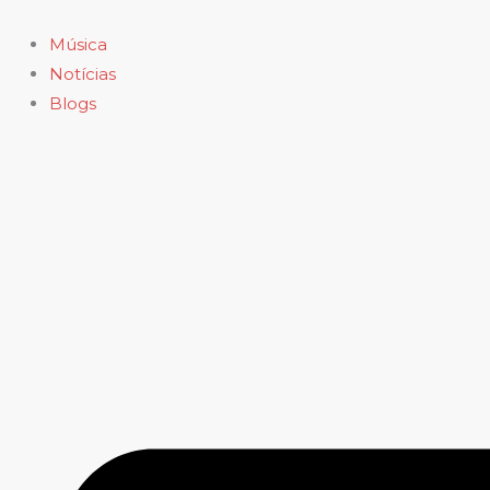
Ir
para
Música
o
Notícias
conteúdo
Blogs