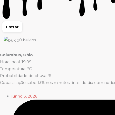
Entrar
0
bukibs
Columbus, Ohio
Hora local: 19:09
Temperatura: °C
Probabilidade de chuva: %
Copasa: ação sobe 13% nos minutos finais do dia com notíc
junho 3, 2026