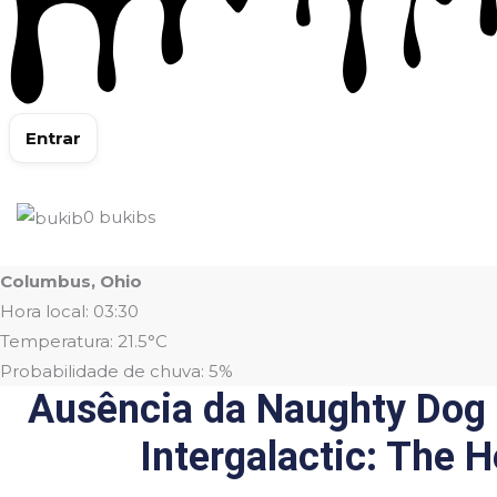
Entrar
0
bukibs
Columbus, Ohio
Hora local: 03:30
Temperatura: 21.5°C
Probabilidade de chuva: 5%
Ausência da Naughty Dog n
Intergalactic: The 