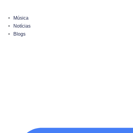
Ir
para
Música
o
Notícias
conteúdo
Blogs