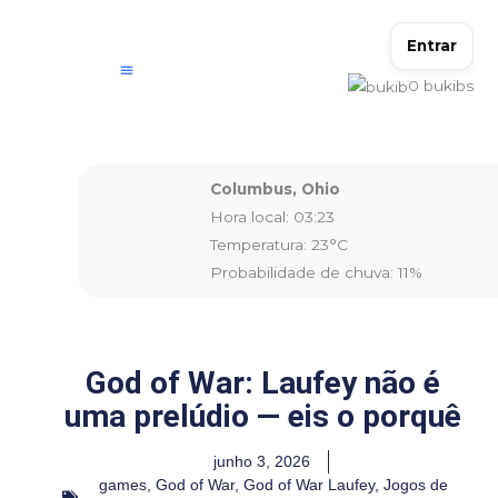
Ir
para
Entrar
o
0
bukibs
conteúdo
Columbus, Ohio
Hora local: 03:23
Temperatura: 23°C
Probabilidade de chuva: 11%
God of War: Laufey não é
uma prelúdio — eis o porquê
junho 3, 2026
games
,
God of War
,
God of War Laufey
,
Jogos de