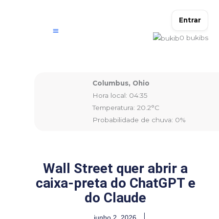
Ir
para
Entrar
o
0
bukibs
conteúdo
Columbus, Ohio
Hora local: 04:35
Temperatura: 20.2°C
Probabilidade de chuva: 0%
Wall Street quer abrir a
caixa-preta do ChatGPT e
do Claude
junho 2, 2026