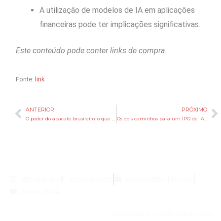
A utilização de modelos de IA em aplicações
financeiras pode ter implicações significativas.
Este conteúdo pode conter links de compra.
Fonte:
link
ANTERIOR
PRÓXIMO
Anterior
P
O poder do abacate brasileiro: o que os cardiologistas não contam sobre a fruta que protege seu coração
Os dois caminhos para um IPO de IA: lucro em 2027 vs. império até 2030
@bukib_br
@bukib.2025
contato@bukib.com
bukib-0924
Copyright (C) 2025 bukib.com