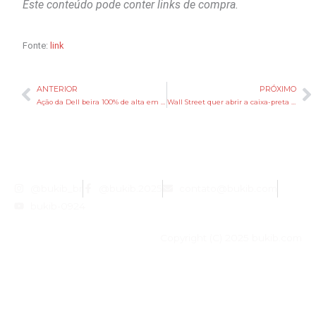
Este conteúdo pode conter links de compra.
Fonte:
link
ANTERIOR
PRÓXIMO
Anterior
P
Ação da Dell beira 100% de alta em oito dias rumo ao recorde em anos
Wall Street quer abrir a caixa-preta do ChatGPT e do Claude
@bukib_br
@bukib.2025
contato@bukib.com
bukib-0924
Copyright (C) 2025 bukib.com