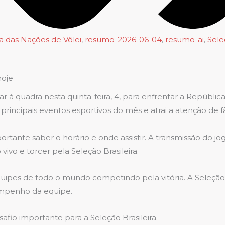
a das Nações de Vôlei
,
resumo-2026-06-04
,
resumo-ai
,
Sele
hoje
ltar à quadra nesta quinta-feira, 4, para enfrentar a Repú
principais eventos esportivos do mês e atrai a atenção de fã
ante saber o horário e onde assistir. A transmissão do jog
vivo e torcer pela Seleção Brasileira.
es de todo o mundo competindo pela vitória. A Seleção Br
empenho da equipe.
fio importante para a Seleção Brasileira.