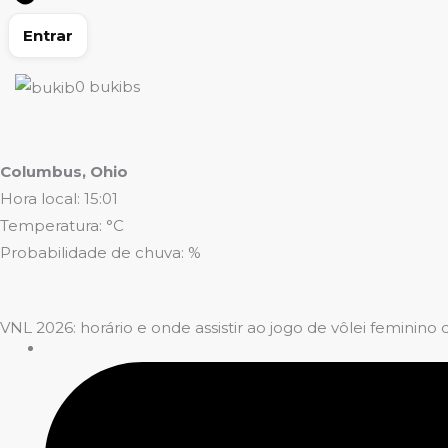
Entrar
0
bukibs
Columbus, Ohio
Hora local: 15:01
Temperatura: °C
Probabilidade de chuva: %
VNL 2026: horário e onde assistir ao jogo de vôlei feminino d