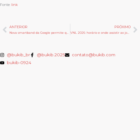
Fonte:
link
ANTERIOR
PRÓXIMO
Anterior
P
Nova smartband da Google permite que usuários criem pulseiras em casa
VNL 2026: horário e onde assistir ao jogo de vôlei feminino do Brasil hoje
@bukib_br
@bukib.2025
contato@bukib.com
bukib-0924
Copyright (C) 2025 bukib.com