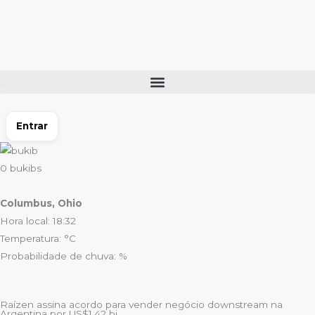
Ir
para
o
conteúdo
Entrar
0
bukibs
Columbus, Ohio
Hora local: 18:32
Temperatura: °C
Probabilidade de chuva: %
Raízen assina acordo para vender negócio downstream na
Argentina por US$1,42 bi