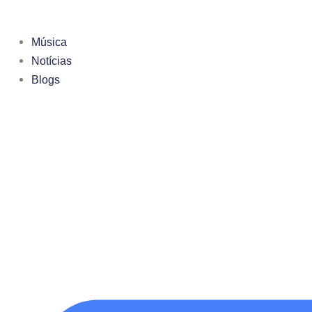
Ir
para
Música
o
Notícias
conteúdo
Blogs