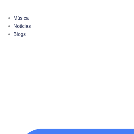
Ir
para
Música
o
Notícias
conteúdo
Blogs