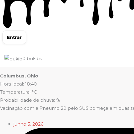
Entrar
0
bukibs
Columbus, Ohio
Hora local: 18:40
Temperatura: °C
Probabilidade de chuva: %
Vacinação com a Pneumo 20 pelo SUS começa em duas se
junho 3, 2026