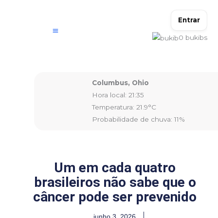
Ir
para
Entrar
o
0
bukibs
conteúdo
Columbus, Ohio
Hora local: 21:35
Temperatura: 21.9°C
Probabilidade de chuva: 11%
Um em cada quatro
brasileiros não sabe que o
câncer pode ser prevenido
junho 3, 2026