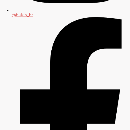
@bukib_br