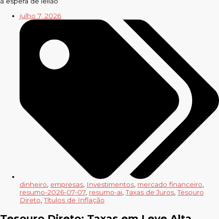
à espera de leilão
julho 7, 2026
dinheiro
,
empresas
,
Investimentos
,
mercado financeiro
,
resumo-2026-07-07
,
resumo-ai
,
Taxas de Juros
,
Tesouro
Direto
,
Títulos de Inflação
Tesouro Direto: Taxas em Leve Alta