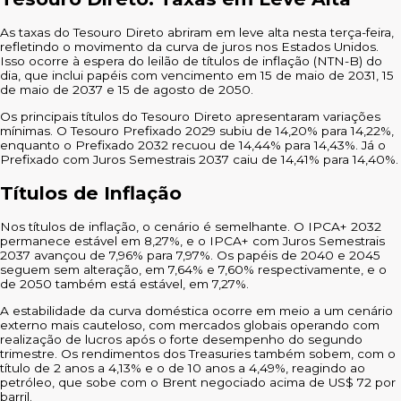
As taxas do Tesouro Direto abriram em leve alta nesta terça-feira,
refletindo o movimento da curva de juros nos Estados Unidos.
Isso ocorre à espera do leilão de títulos de inflação (NTN-B) do
dia, que inclui papéis com vencimento em 15 de maio de 2031, 15
de maio de 2037 e 15 de agosto de 2050.
Os principais títulos do Tesouro Direto apresentaram variações
mínimas. O Tesouro Prefixado 2029 subiu de 14,20% para 14,22%,
enquanto o Prefixado 2032 recuou de 14,44% para 14,43%. Já o
Prefixado com Juros Semestrais 2037 caiu de 14,41% para 14,40%.
Títulos de Inflação
Nos títulos de inflação, o cenário é semelhante. O IPCA+ 2032
permanece estável em 8,27%, e o IPCA+ com Juros Semestrais
2037 avançou de 7,96% para 7,97%. Os papéis de 2040 e 2045
seguem sem alteração, em 7,64% e 7,60% respectivamente, e o
de 2050 também está estável, em 7,27%.
A estabilidade da curva doméstica ocorre em meio a um cenário
externo mais cauteloso, com mercados globais operando com
realização de lucros após o forte desempenho do segundo
trimestre. Os rendimentos dos Treasuries também sobem, com o
título de 2 anos a 4,13% e o de 10 anos a 4,49%, reagindo ao
petróleo, que sobe com o Brent negociado acima de US$ 72 por
barril.