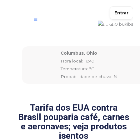
Ir
para
Entrar
o
0
bukibs
conteúdo
Columbus, Ohio
Hora local: 16:49
Temperatura: °C
Probabilidade de chuva: %
Tarifa dos EUA contra
Brasil pouparia café, carnes
e aeronaves; veja produtos
isentos