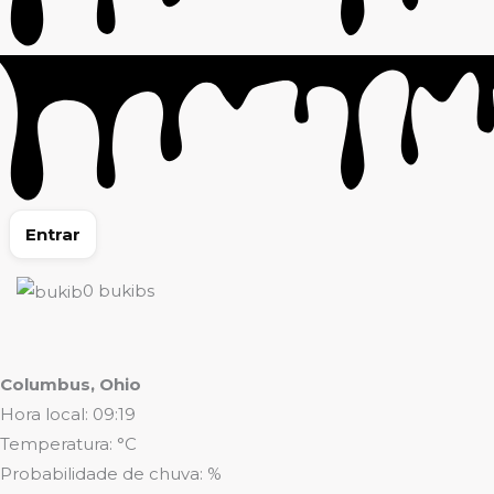
Entrar
0
bukibs
Columbus, Ohio
Hora local: 09:19
Temperatura: °C
Probabilidade de chuva: %