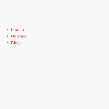
Ir
para
o
conteúdo
Música
Notícias
Blogs