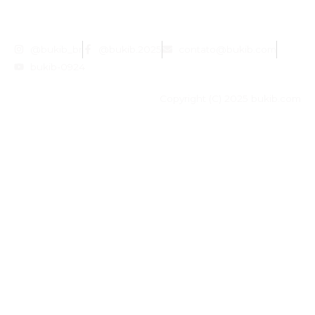
@bukib_br
@bukib.2025
contato@bukib.com
bukib-0924
Copyright (C) 2025 bukib.com