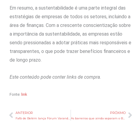
Em resumo, a sustentabilidade é uma parte integral das
estratégias de empresas de todos os setores, incluindo a
área de finanças. Com a crescente conscientização sobre
a importância da sustentabilidade, as empresas estão
sendo pressionadas a adotar práticas mais responsáveis e
transparentes, o que pode trazer benefícios financeiros e
de longo prazo.
Este conteúdo pode conter links de compra.
Fonte:
link
ANTERIOR
PRÓXIMO
Anterior
P
Fafá de Belém lança Fórum Varanda da Amazônia 2026 com foco nas mulheres: ‘Somos todas Beléns’
As barreiras que ainda separam o Brasil do futuro do armazenamento de energia em baterias