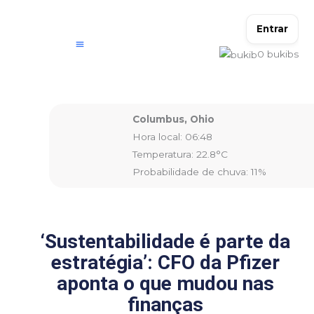
Ir
para
Entrar
o
0
bukibs
conteúdo
Columbus, Ohio
Hora local: 06:48
Temperatura: 22.8°C
Probabilidade de chuva: 11%
‘Sustentabilidade é parte da
estratégia’: CFO da Pfizer
aponta o que mudou nas
finanças