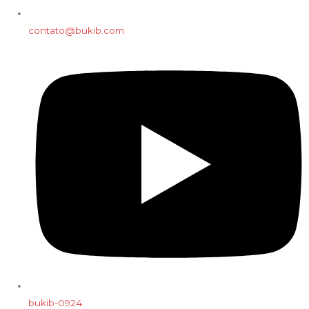
contato@bukib.com
bukib-0924