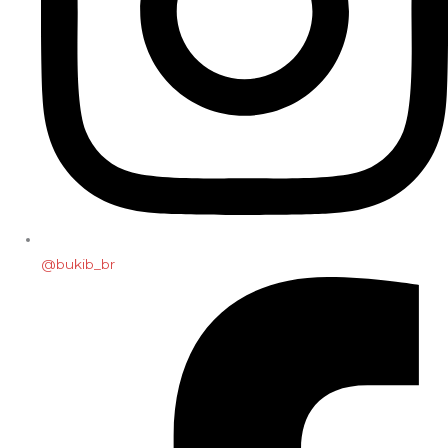
@bukib_br