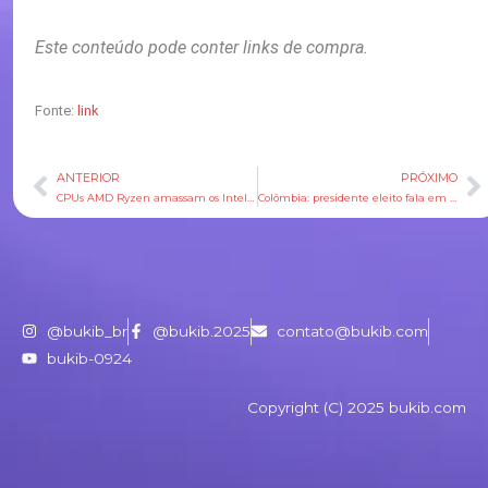
Este conteúdo pode conter links de compra.
Fonte:
link
ANTERIOR
PRÓXIMO
Anterior
P
CPUs AMD Ryzen amassam os Intel Core em vendas em diferentes países
Colômbia: presidente eleito fala em tentativa de golpe e rompe transição com Petro
@bukib_br
@bukib.2025
contato@bukib.com
bukib-0924
Copyright (C) 2025 bukib.com