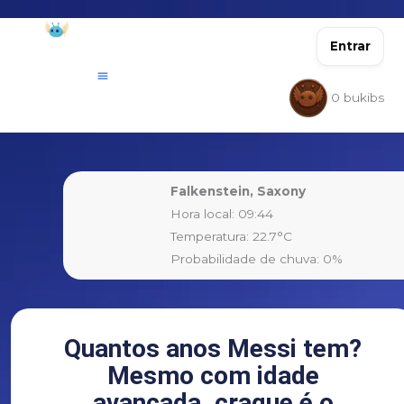
Ir
para
Entrar
o
conteúdo
0
bukibs
Falkenstein, Saxony
Hora local: 09:44
Temperatura: 22.7°C
Probabilidade de chuva: 0%
Quantos anos Messi tem?
Mesmo com idade
avançada, craque é o