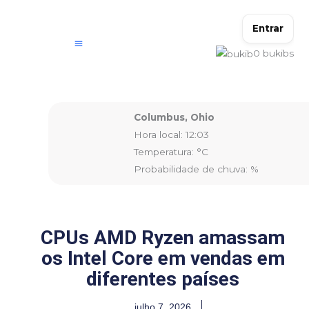
Ir
para
Entrar
o
0
bukibs
conteúdo
Columbus, Ohio
Hora local: 12:03
Temperatura: °C
Probabilidade de chuva: %
CPUs AMD Ryzen amassam
os Intel Core em vendas em
diferentes países
julho 7, 2026