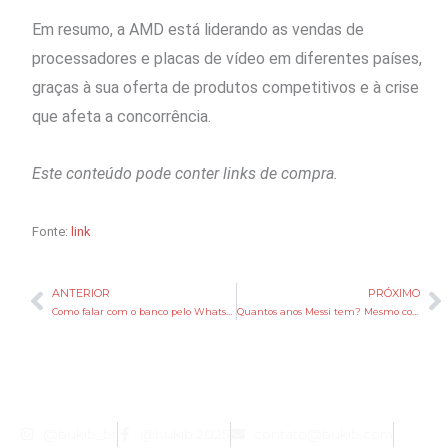
Em resumo, a AMD está liderando as vendas de
processadores e placas de vídeo em diferentes países,
graças à sua oferta de produtos competitivos e à crise
que afeta a concorrência.
Este conteúdo pode conter links de compra.
Fonte:
link
ANTERIOR
PRÓXIMO
Anterior
P
Como falar com o banco pelo WhatsApp sem cair em golpes
Quantos anos Messi tem? Mesmo com idade avançada, craque é o artilheiro da Copa do Mundo
@bukib_br
@bukib.2025
contato@bukib.com