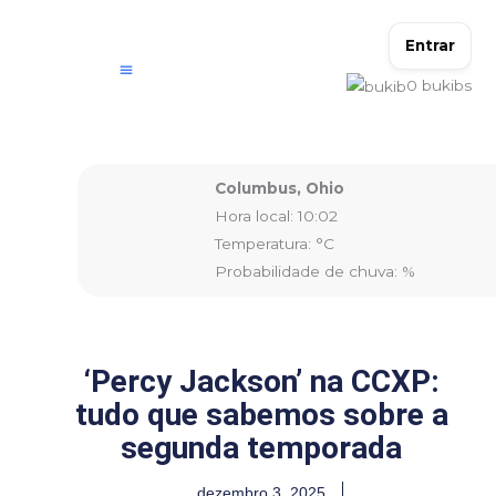
Ir
para
Entrar
o
0
bukibs
conteúdo
Columbus, Ohio
Hora local: 10:02
Temperatura: °C
Probabilidade de chuva: %
‘Percy Jackson’ na CCXP:
tudo que sabemos sobre a
segunda temporada
dezembro 3, 2025