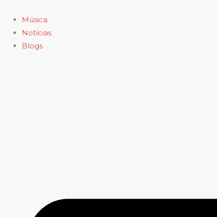
Ir
para
Música
o
Notícias
conteúdo
Blogs