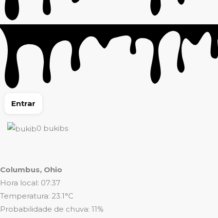
Entrar
0
bukibs
Columbus, Ohio
Hora local: 07:37
Temperatura: 23.1°C
Probabilidade de chuva: 11%