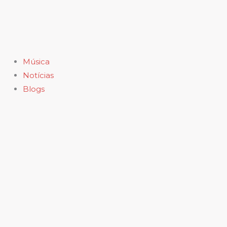
Ir
para
o
conteúdo
Música
Notícias
Blogs