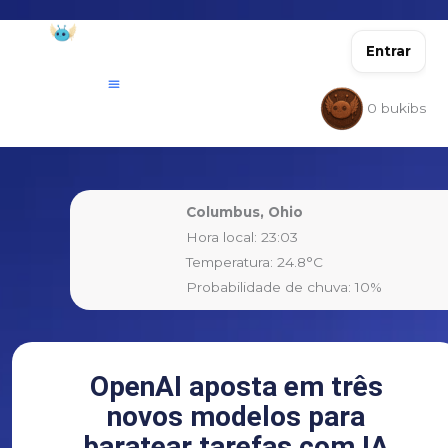
Ir
para
Entrar
o
conteúdo
0
bukibs
Columbus, Ohio
Hora local: 23:03
Temperatura: 24.8°C
Probabilidade de chuva: 10%
OpenAI aposta em três
novos modelos para
baratear tarefas com IA