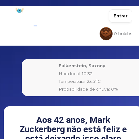
Ir
para
Entrar
o
conteúdo
0
bukibs
Falkenstein, Saxony
Hora local: 10:32
Temperatura: 23.5°C
Probabilidade de chuva: 0%
Aos 42 anos, Mark
Zuckerberg não está feliz e
está deixando isso claro