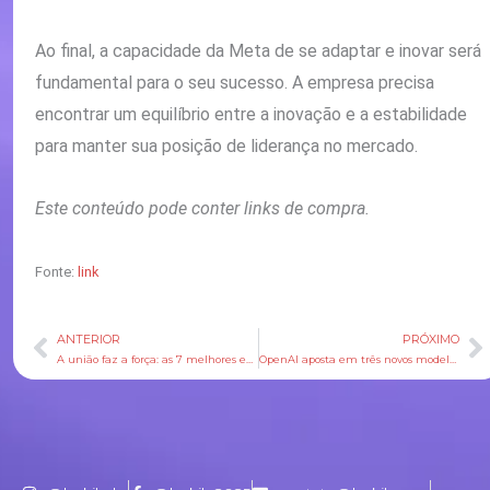
Ao final, a capacidade da Meta de se adaptar e inovar será
fundamental para o seu sucesso. A empresa precisa
encontrar um equilíbrio entre a inovação e a estabilidade
para manter sua posição de liderança no mercado.
Este conteúdo pode conter links de compra.
Fonte:
link
ANTERIOR
PRÓXIMO
Anterior
P
A união faz a força: as 7 melhores equipes dos games
OpenAI aposta em três novos modelos para baratear tarefas com IA