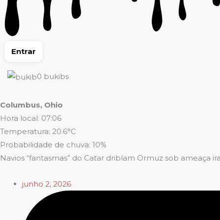
Entrar
0
bukibs
Columbus, Ohio
Hora local: 07:06
Temperatura: 20.6°C
Probabilidade de chuva: 10%
Navios “fantasmas” do Catar driblam Ormuz sob ameaça ir
junho 2, 2026