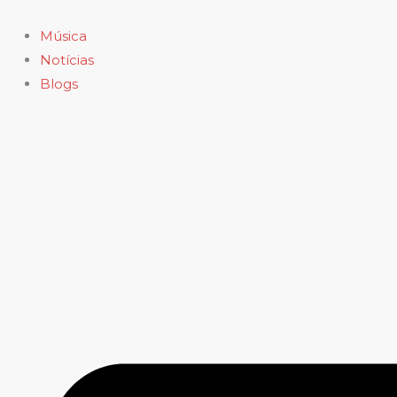
Ir
para
Música
o
Notícias
conteúdo
Blogs