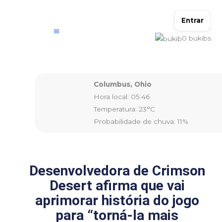
Ir
para
Entrar
o
0
bukibs
conteúdo
Columbus, Ohio
Hora local: 05:46
Temperatura: 23°C
Probabilidade de chuva: 11%
Desenvolvedora de Crimson
Desert afirma que vai
aprimorar história do jogo
para “torná-la mais