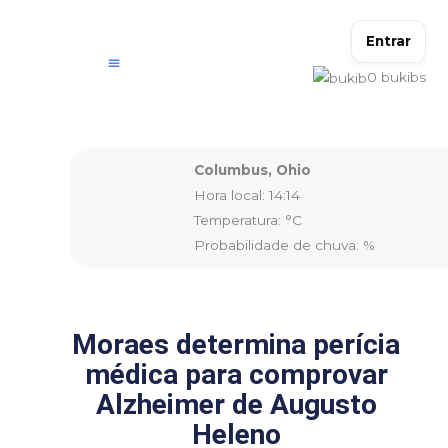
Ir
para
Entrar
o
0
bukibs
conteúdo
Columbus, Ohio
Hora local: 14:14
Temperatura: °C
Probabilidade de chuva: %
Moraes determina perícia
médica para comprovar
Alzheimer de Augusto
Heleno