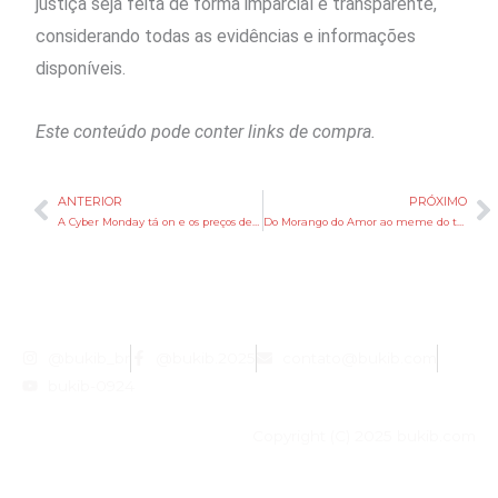
justiça seja feita de forma imparcial e transparente,
considerando todas as evidências e informações
disponíveis.
Este conteúdo pode conter links de compra.
ANTERIOR
PRÓXIMO
Anterior
P
A Cyber Monday tá on e os preços de Black Friday continuam: Smart TV TCL 65 Polegadas QLED 4K com R$150 OFF
Do Morango do Amor ao meme do término: TikTok destaca trends que marcaram 2025
@bukib_br
@bukib.2025
contato@bukib.com
bukib-0924
Copyright (C) 2025 bukib.com