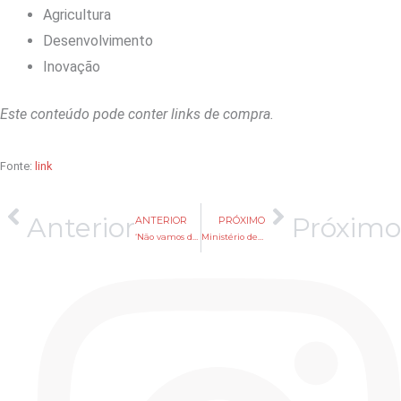
Agricultura
Desenvolvimento
Inovação
Este conteúdo pode conter links de compra.
Fonte:
link
Anterior
Próximo
ANTERIOR
PRÓXIMO
‘Não vamos deixar o Trump intervir no Pix’, diz Lula após os EUA proporem tarifa ao Brasil
Ministério detalha setores mais afetados em caso de taxação pelos EUA