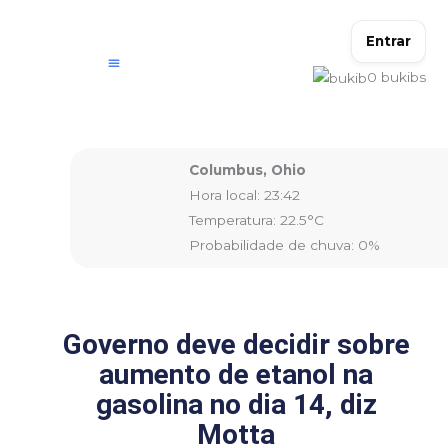
Ir
para
Entrar
o
0
bukibs
conteúdo
Columbus, Ohio
Hora local: 23:42
Temperatura: 22.5°C
Probabilidade de chuva: 0%
Governo deve decidir sobre
aumento de etanol na
gasolina no dia 14, diz
Motta