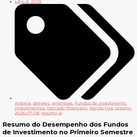
julho 8, 2026
Anbima
,
dinheiro
,
empresas
,
Fundos de Investimento
,
Investimentos
,
mercado financeiro
,
Renda Fixa
,
resumo-
2026-07-08
,
resumo-ai
Resumo do Desempenho dos Fundos
de Investimento no Primeiro Semestre