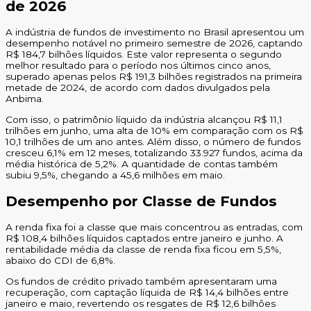
de 2026
A indústria de fundos de investimento no Brasil apresentou um
desempenho notável no primeiro semestre de 2026, captando
R$ 184,7 bilhões líquidos. Este valor representa o segundo
melhor resultado para o período nos últimos cinco anos,
superado apenas pelos R$ 191,3 bilhões registrados na primeira
metade de 2024, de acordo com dados divulgados pela
Anbima.
Com isso, o patrimônio líquido da indústria alcançou R$ 11,1
trilhões em junho, uma alta de 10% em comparação com os R$
10,1 trilhões de um ano antes. Além disso, o número de fundos
cresceu 6,1% em 12 meses, totalizando 33.927 fundos, acima da
média histórica de 5,2%. A quantidade de contas também
subiu 9,5%, chegando a 45,6 milhões em maio.
Desempenho por Classe de Fundos
A renda fixa foi a classe que mais concentrou as entradas, com
R$ 108,4 bilhões líquidos captados entre janeiro e junho. A
rentabilidade média da classe de renda fixa ficou em 5,5%,
abaixo do CDI de 6,8%.
Os fundos de crédito privado também apresentaram uma
recuperação, com captação líquida de R$ 14,4 bilhões entre
janeiro e maio, revertendo os resgates de R$ 12,6 bilhões