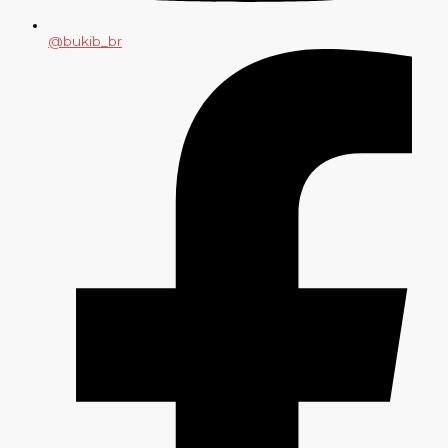
@bukib_br