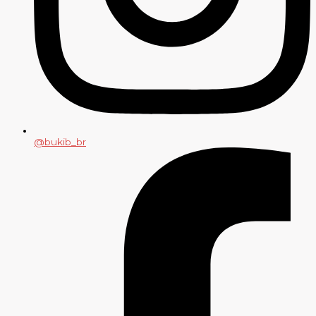
@bukib_br