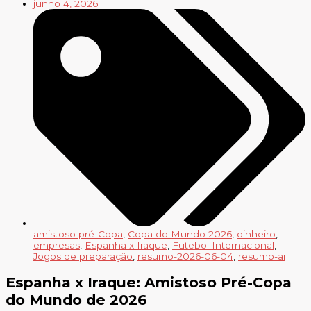
junho 4, 2026
amistoso pré-Copa
,
Copa do Mundo 2026
,
dinheiro
,
empresas
,
Espanha x Iraque
,
Futebol Internacional
,
Jogos de preparação
,
resumo-2026-06-04
,
resumo-ai
Espanha x Iraque: Amistoso Pré-Copa
do Mundo de 2026