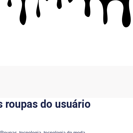
 roupas do usuário
,
Roupas
,
tecnologia
,
tecnologia de moda