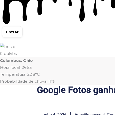
Entrar
0
bukibs
Columbus, Ohio
Hora local: 06:55
Temperatura: 22.8°C
Probabilidade de chuva: 11%
Google Fotos ganh
junho 4, 2026
estilo pessoal
,
Goog