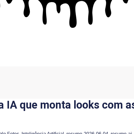
a IA que monta looks com as
le Fotos
,
Inteligência Artificial
,
resumo-2026-06-04
,
resumo-ai