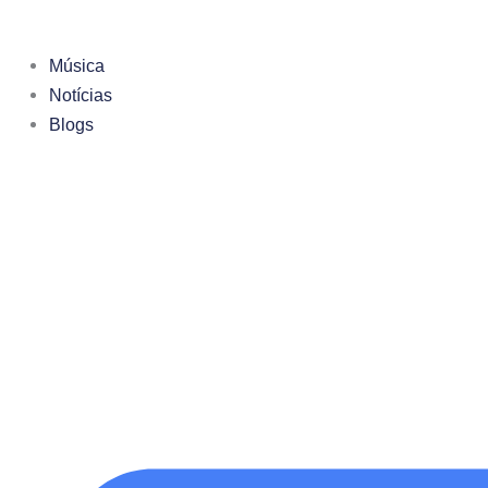
Ir
para
Música
o
Notícias
conteúdo
Blogs