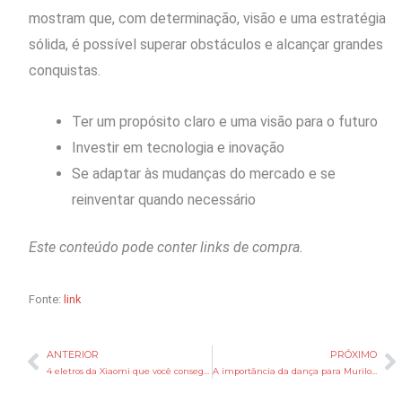
mostram que, com determinação, visão e uma estratégia
sólida, é possível superar obstáculos e alcançar grandes
conquistas.
Ter um propósito claro e uma visão para o futuro
Investir em tecnologia e inovação
Se adaptar às mudanças do mercado e se
reinventar quando necessário
Este conteúdo pode conter links de compra.
Fonte:
link
ANTERIOR
PRÓXIMO
Anterior
P
4 eletros da Xiaomi que você consegue importar da China para viver em 2050
A importância da dança para Murilo Lazzari, diretor da Bvlgari no Brasil