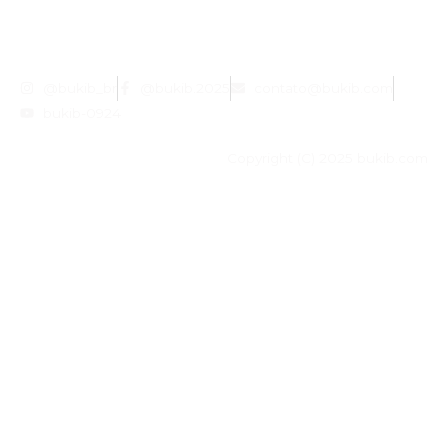
@bukib_br
@bukib.2025
contato@bukib.com
bukib-0924
Copyright (C) 2025 bukib.com