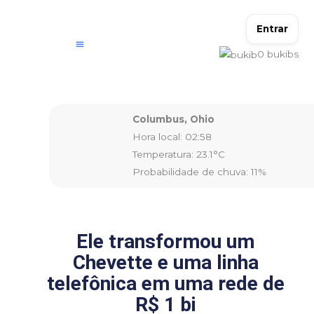
Ir
para
Entrar
o
0
bukibs
conteúdo
Columbus, Ohio
Hora local: 02:58
Temperatura: 23.1°C
Probabilidade de chuva: 11%
Ele transformou um
Chevette e uma linha
telefônica em uma rede de
R$ 1 bi